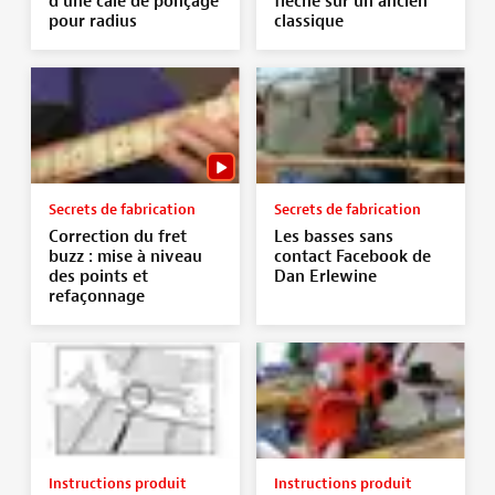
d’une cale de ponçage
flèche sur un ancien
pour radius
classique
Secrets de fabrication
Secrets de fabrication
Correction du fret
Les basses sans
buzz : mise à niveau
contact Facebook de
des points et
Dan Erlewine
refaçonnage
Instructions produit
Instructions produit