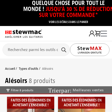
QUELQUE CHOSE POUR TOUT LE
MONDE !
JUSQU’À 30 % DE RÉDUCTIO
SUR VOTRE COMMANDE*
VOIR LES DÉTAILS DANS LE PANIER
AMÉLIORER LES GUITARES
LIVRAISON GRATUITE
Accueil
Types d’outils
Alésoirs
Alésoirs
8 produits
Meilleures ventes
Filtrer 8 produits
FAITES DES ÉCONOMIES EN
FAITES DES ÉCONOMIES EN
ACHETANT L’ENSEMBLE !
ACHETANT L’ENSEMBLE !