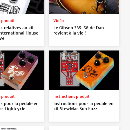
s produit
Vidéo
s relatives au kit
Le Gibson 335 '58 de Dan
nternational House
revient à la vie !
ve
s produit
Instructions produit
ns pour la pédale en
Instructions pour la pédale en
c Lightcycle
kit StewMac Sun Fuzz