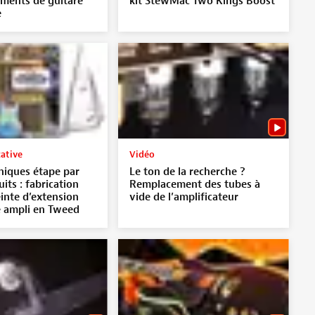
ments de guitare
kit StewMac Two Kings Boost
e
cative
Vidéo
niques étape par
Le ton de la recherche ?
its : fabrication
Remplacement des tubes à
inte d’extension
vide de l’amplificateur
e ampli en Tweed