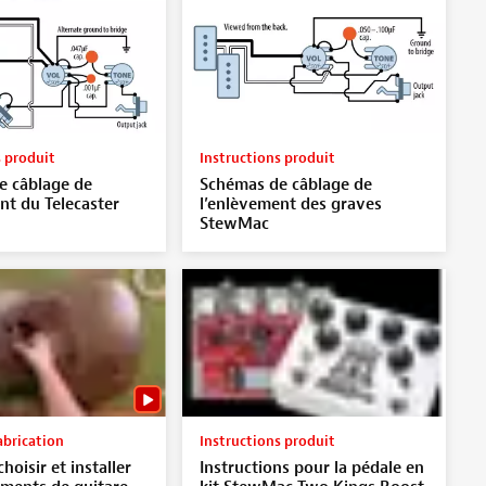
s produit
Instructions produit
e câblage de
Schémas de câblage de
nt du Telecaster
l’enlèvement des graves
StewMac
abrication
Instructions produit
oisir et installer
Instructions pour la pédale en