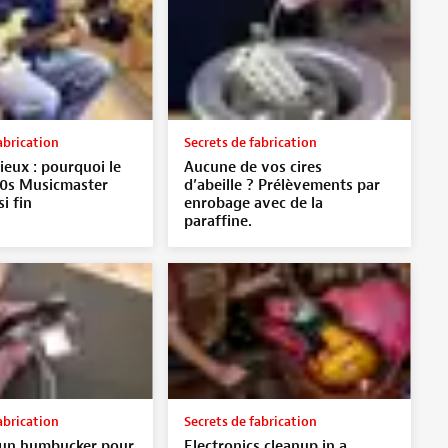
abrication
Secrets de fabrication
ieux : pourquoi le
Aucune de vos cires
70s Musicmaster
d’abeille ? Prélèvements par
si fin
enrobage avec de la
paraffine.
abrication
Secrets de fabrication
’un humbucker pour
Electronics cleanup in a