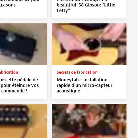
ux sons
beautiful '58 Gibson: "Little
Lefty"
abrication
Secrets de fabrication
r cette pédale de
Moneytalk : installation
 pour éteindre vos
rapide d'un micro-capteur
e commande !
acoustique