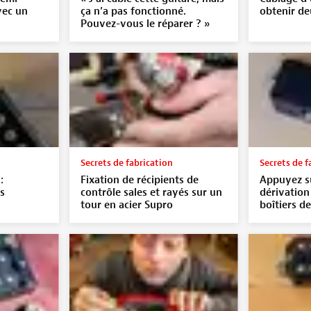
vec un
ça n’a pas fonctionné.
obtenir de
Pouvez-vous le réparer ? »
Secrets de fabrication
Secrets de f
:
Fixation de récipients de
Appuyez su
s
contrôle sales et rayés sur un
dérivation
tour en acier Supro
boîtiers d