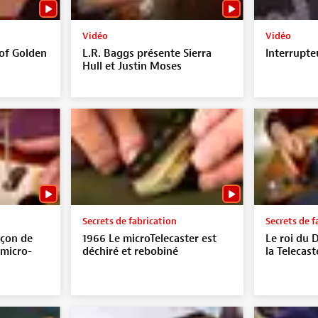
Vidéo
Vidéo
of Golden
L.R. Baggs présente Sierra
Interrupteu
Hull et Justin Moses
Secrets de fabrication
Secrets de f
açon de
1966 Le microTelecaster est
Le roi du D
 micro-
déchiré et rebobiné
la Telecast