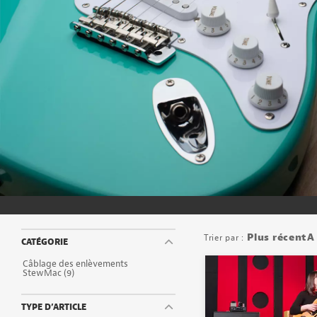
Plus récentA
CATÉGORIE
Câblage des enlèvements
StewMac
(9)
TYPE D’ARTICLE