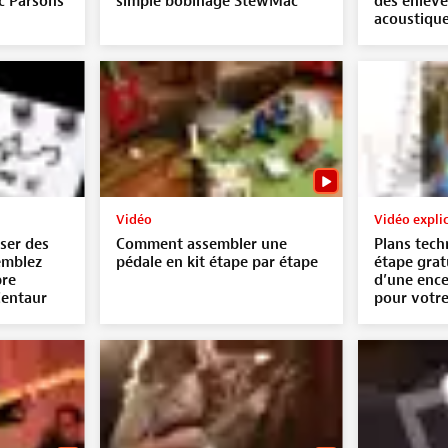
 Parsons
simple bobinage StewMac
des enlève
acoustiqu
Vidéo
Vidéo expli
ser des
Comment assembler une
Plans tech
semblez
pédale en kit étape par étape
étape gratu
pre
d’une ence
Centaur
pour votr