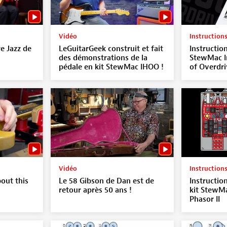
Vidéo
Instruction
re Jazz de
LeGuitarGeek construit et fait
Instruction
des démonstrations de la
StewMac I
pédale en kit StewMac IHOO !
of Overdri
Vidéo
Instruction
out this
Le 58 Gibson de Dan est de
Instructio
retour après 50 ans !
kit StewMa
Phasor II