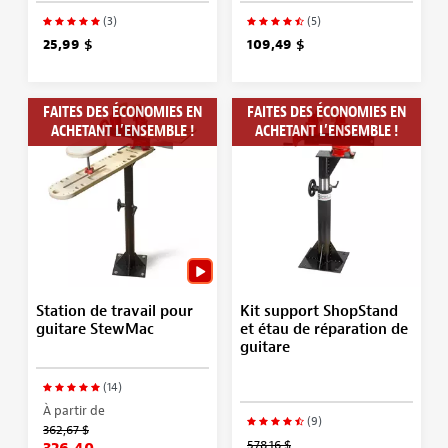
(3)
(5)
25,99 $
109,49 $
FAITES DES ÉCONOMIES EN
FAITES DES ÉCONOMIES EN
ACHETANT L’ENSEMBLE !
ACHETANT L’ENSEMBLE !
Station de travail pour
Kit support ShopStand
guitare StewMac
et étau de réparation de
guitare
(14)
À partir de
(9)
362,67 $
578,16 $
326,40