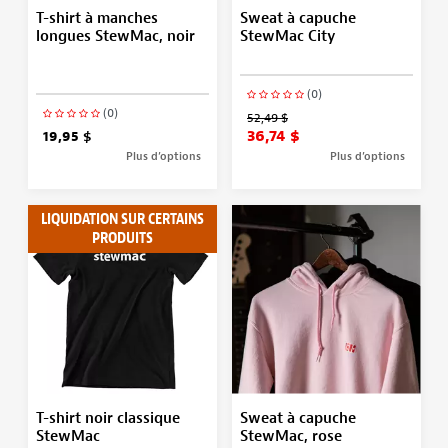
T-shirt à manches
Sweat à capuche
longues StewMac, noir
StewMac City
(0)
(0)
52,49 $
36,74 $
19,95 $
Plus d’options
Plus d’options
LIQUIDATION SUR CERTAINS
PRODUITS
T-shirt noir classique
Sweat à capuche
StewMac
StewMac, rose