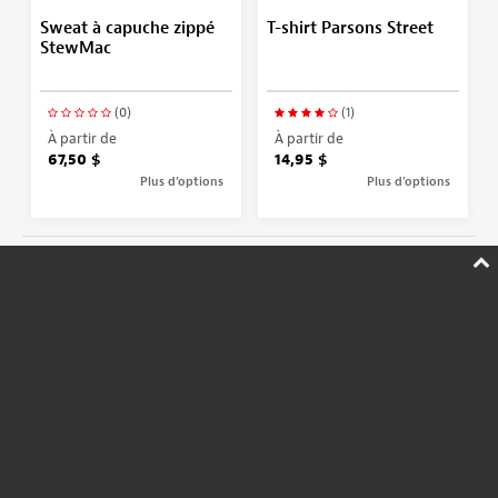
Sweat à capuche zippé
T-shirt Parsons Street
StewMac
(0)
(1)
À partir de
À partir de
67,50 $
14,95 $
Plus d’options
Plus d’options