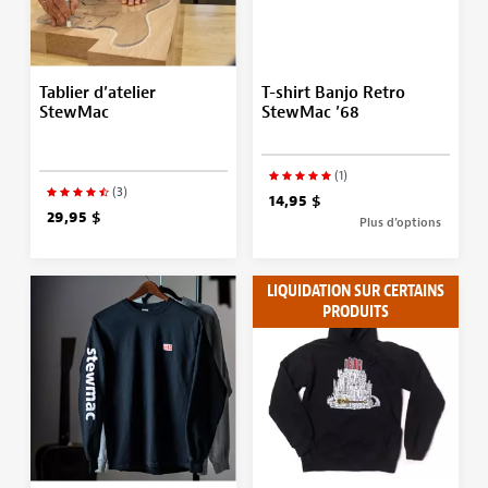
Tablier d’atelier
T-shirt Banjo Retro
StewMac
StewMac ’68
(1)
(3)
14,95 $
29,95 $
Plus d’options
LIQUIDATION SUR CERTAINS
PRODUITS