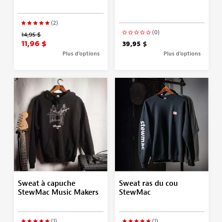
(2)
(0)
14,95 $
11,96 $
39,95 $
Plus d’options
Plus d’options
Sweat à capuche
Sweat ras du cou
StewMac Music Makers
StewMac
(1)
(1)