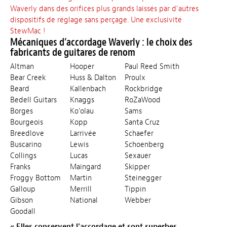
Waverly dans des orifices plus grands laissés par d'autres
dispositifs de réglage sans perçage. Une exclusivité
StewMac !
Mécaniques d’accordage Waverly : le choix des
fabricants de guitares de renom
Altman
Hooper
Paul Reed Smith
Bear Creek
Huss & Dalton
Proulx
Beard
Kallenbach
Rockbridge
Bedell Guitars
Knaggs
RoZaWood
Borges
Ko'olau
Sams
Bourgeois
Kopp
Santa Cruz
Breedlove
Larrivée
Schaefer
Buscarino
Lewis
Schoenberg
Collings
Lucas
Sexauer
Franks
Maingard
Skipper
Froggy Bottom
Martin
Steinegger
Galloup
Merrill
Tippin
Gibson
National
Webber
Goodall
« Elles conservent l’accordage et sont superbes…