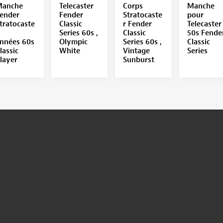
anche
Telecaster
Corps
Manche
ender
Fender
Stratocaste
pour
tratocaste
Classic
r Fender
Telecaster
Series 60s ,
Classic
50s Fende
nnées 60s
Olympic
Series 60s ,
Classic
lassic
White
Vintage
Series
layer
Sunburst