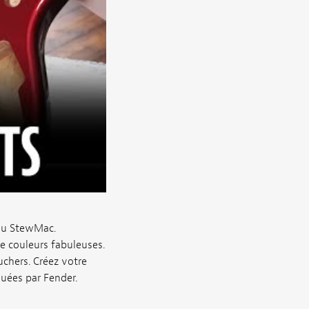
 au StewMac.
re couleurs fabuleuses.
uchers. Créez votre
quées par Fender.