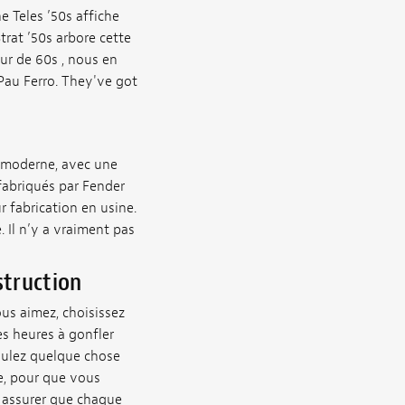
e Teles ’50s affiche
trat ’50s arbore cette
ur de 60s , nous en
 Pau Ferro. They've got
C moderne, avec une
 fabriqués par Fender
r fabrication en usine.
. Il n’y a vraiment pas
struction
us aimez, choisissez
s heures à gonfler
oulez quelque chose
e, pour que vous
s assurer que chaque