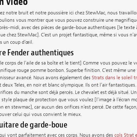
on vidéo
ez notre bruit et notre poussière ici chez StewMac, nous travaill
oulions vous montrer que vous pouvez construire une magnifiqu
rès-midi, avec des pièces de garde-boue authentiques [le texte à 
e chez StewMac]. C’est un projet fantastique, même si vous n’
s un coup d’œil.
are Fender authentiques
 le corps de l’aile de sa boîte et le tient] Comme vous pouvez le vo
nifique rouge pomme bonbon. Superbe finition. C'est même une fi
 finisseur avancé. Nous avons également des
Strats dans le soleil t
eux Teles, en noir et blanc olympique. Ils ont l’air fantastiques.
rifices du manche sont déjà percés. Le chevalet est déjà situé. 
 style plaque de protection que vous voulez [l’image à l’écran mo
n en stewmac], car aucun des orifices n’est percé. De cette façon
ouver celui qui vous convient le mieux.
guitare de garde-boue
qui vont parfaitement avec ces corps. Nous avons des
cols Strat 