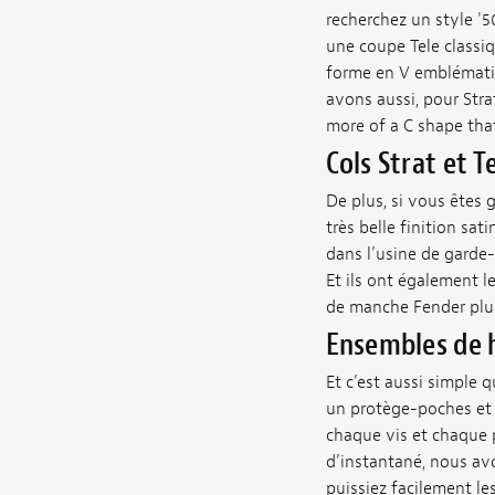
recherchez un style '5
une coupe Tele classiq
forme en V emblématiq
avons aussi, pour Stra
more of a C shape that
Cols Strat et T
De plus, si vous êtes 
très belle finition sa
dans l’usine de garde-b
Et ils ont également l
de manche Fender plus
Ensembles de h
Et c’est aussi simple 
un protège-poches et 
chaque vis et chaque 
d’instantané, nous av
puissiez facilement le