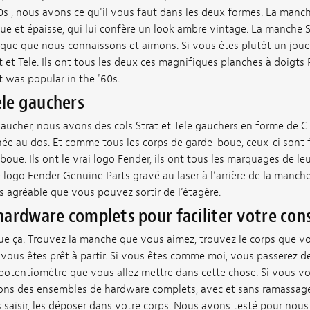
0s , nous avons ce qu'il vous faut dans les deux formes. La manch
ue et épaisse, qui lui confère un look ambre vintage. La manche S
ue que nous connaissons et aimons. Si vous êtes plutôt un joue
t et Tele. Ils ont tous les deux ces magnifiques planches à doigts
 was popular in the '60s.
ele gauchers
gaucher, nous avons des cols Strat et Tele gauchers en forme de 
tinée au dos. Et comme tous les corps de garde-boue, ceux-ci sont
oue. Ils ont le vrai logo Fender, ils ont tous les marquages de leu
e logo Fender Genuine Parts gravé au laser à l’arrière de la manche
 agréable que vous pouvez sortir de l’étagère.
ardware complets pour faciliter votre con
que ça. Trouvez la manche que vous aimez, trouvez le corps que vo
vous êtes prêt à partir. Si vous êtes comme moi, vous passerez de
potentiomètre que vous allez mettre dans cette chose. Si vous v
ons des ensembles de hardware complets, avec et sans ramassag
s saisir, les déposer dans votre corps. Nous avons testé pour nou