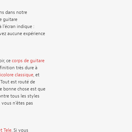
ons dans notre
e guitare
l’écran indique :
avez aucune expérience
ir, ce
corps de guitare
nition très dure à
ricolore classique
, et
 Tout est routé de
Une bonne chose est que
ntre tous les styles
, vous n’êtes pas
et Tele
. Si vous