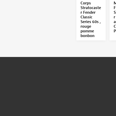
Corps
M
Stratocaste
F
r Fender
S
Classic
r
Series 60s ,
a
rouge
C
pomme
P
bonbon