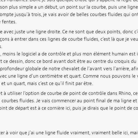
son plus simple a un début, un point sur la courbe, puis une ligne f
ompte jusqu'à trois, je vais avoir de belles courbes fluides qui ont
 fentes.
ile avec juste une ligne droite. Ce ne sont que deux points, donc c
s à entrer dans ces lignes de courbe fluides, c’est là que je veu
.
s, moins le logiciel a de contrôle et plus mon élément humain est i
 ce dessin, donc ce bord avant doit être au centre du croquis du
rofondeur globale de notre chevalet de l’avant vers l’arrière, afi
 avec une ligne d’un centimètre et quart. Comme nous pouvons le v
t un quart, mais c’est ce qu’il finit par être.
t à utiliser l’option de courbe de point de contrôle dans Rhino, 
courbes fluides. Je vais commencer au point final de ma ligne et
nt de départ est à ce cornière ici, puis je dirais que le point de 
 à voir que j’ai une ligne fluide vraiment, vraiment belle ici, ma