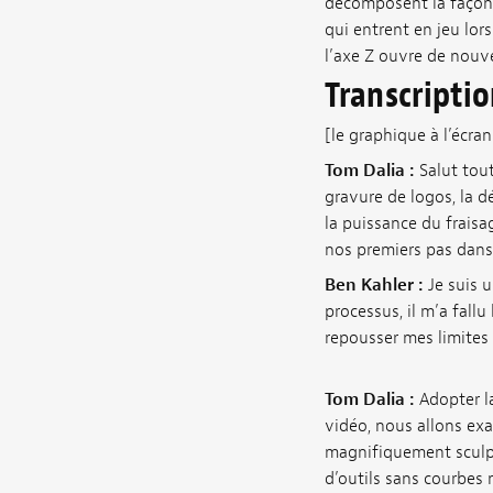
décomposent la façon 
qui entrent en jeu lor
l’axe Z ouvre de nouve
Transcripti
[le graphique à l’écra
Tom Dalia :
Salut tou
gravure de logos, la 
la puissance du fraisa
nos premiers pas dans
Ben Kahler :
Je suis u
processus, il m’a fall
repousser mes limites 
Tom Dalia :
Adopter la
vidéo, nous allons exa
magnifiquement sculpt
d’outils sans courbes n