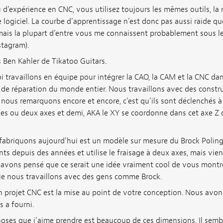
u d’expérience en CNC, vous utilisez toujours les mêmes outils, l
ogiciel. La courbe d’apprentissage n’est donc pas aussi raide qu
mais la plupart d’entre vous me connaissent probablement sous 
stagram).
is Ben Kahler de Tikatoo Guitars.
i travaillons en équipe pour intégrer la CAO, la CAM et la CNC dan
rs de réparation du monde entier. Nous travaillons avec des const
 nous remarquons encore et encore, c’est qu’ils sont déclenchés à 
s ou deux axes et demi, AKA le XY se coordonne dans cet axe Z
fabriquons aujourd’hui est un modèle sur mesure du Brock Polin
ts depuis des années et utilise le fraisage à deux axes, mais vien
avons pensé que ce serait une idée vraiment cool de vous montr
ue nous travaillons avec des gens comme Brock.
n projet CNC est la mise au point de votre conception. Nous avon
 a fourni.
oses que j’aime prendre est beaucoup de ces dimensions. Il semble