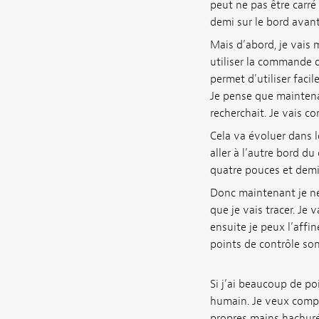
peut ne pas être carré
demi sur le bord avant
Mais d’abord, je vais
utiliser la commande d
permet d'utiliser fac
Je pense que maintenan
recherchait. Je vais c
Cela va évoluer dans l
aller à l’autre bord du
quatre pouces et demi
Donc maintenant je ne
que je vais tracer. Je 
ensuite je peux l’affi
points de contrôle s
Si j’ai beaucoup de p
humain. Je veux compte
propres mains hachurée