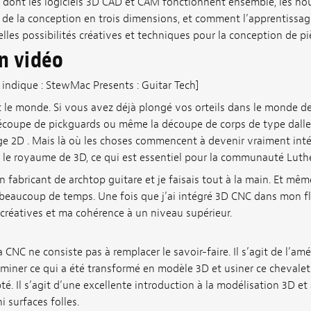
dont les logiciels 3D CAD et CAM fonctionnent ensemble, les nou
s de la conception en trois dimensions, et comment l’apprentissage
lles possibilités créatives et techniques pour la conception de pi
on vidéo
n indique : StewMac Presents : Guitar Tech]
t le monde. Si vous avez déjà plongé vos orteils dans le monde d
découpe de pickguards ou même la découpe de corps de type dalle
ge 2D . Mais là où les choses commencent à devenir vraiment intér
 le royaume de 3D, ce qui est essentiel pour la communauté Luthe
n fabricant de archtop guitare et je faisais tout à la main. Et même
u beaucoup de temps. Une fois que j’ai intégré 3D CNC dans mon flux
créatives et ma cohérence à un niveau supérieur.
 CNC ne consiste pas à remplacer le savoir-faire. Il s’agit de l’amé
miner ce qui a été transformé en modèle 3D et usiner ce chevalet
é. Il s’agit d’une excellente introduction à la modélisation 3D 
i surfaces folles.