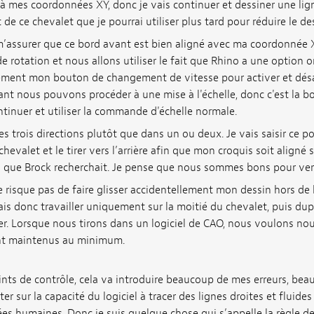
 à mes coordonnées XY, donc je vais continuer et dessiner une li
 de ce chevalet que je pourrai utiliser plus tard pour réduire le d
 m’assurer que ce bord avant est bien aligné avec ma coordonnée 
e rotation et nous allons utiliser le fait que Rhino a une option 
ilement mon bouton de changement de vitesse pour activer et désa
t nous pouvons procéder à une mise à l'échelle, donc c'est la bo
ontinuer et utiliser la commande d'échelle normale.
es trois directions plutôt que dans un ou deux. Je vais saisir ce p
 chevalet et le tirer vers l’arrière afin que mon croquis soit aligné
 que Brock recherchait. Je pense que nous sommes bons pour verro
 risque pas de faire glisser accidentellement mon dessin hors de 
vais donc travailler uniquement sur la moitié du chevalet, puis dupl
ner. Lorsque nous tirons dans un logiciel de CAO, nous voulons no
ont maintenus au minimum.
oints de contrôle, cela va introduire beaucoup de mes erreurs, b
r sur la capacité du logiciel à tracer des lignes droites et fluide
s humaines. Donc je suis quelque chose qui s’appelle la règle des t