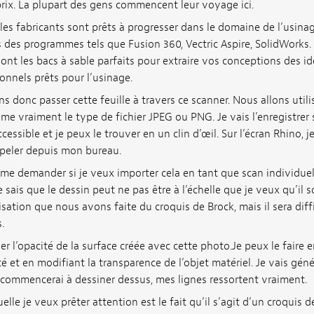
rix. La plupart des gens commencent leur voyage ici.
les fabricants sont prêts à progresser dans le domaine de l’usinage 
 des programmes tels que Fusion 360, Vectric Aspire, SolidWorks.
sont les bacs à sable parfaits pour extraire vos conceptions des id
onnels prêts pour l’usinage.
s donc passer cette feuille à travers ce scanner. Nous allons utili
me vraiment le type de fichier JPEG ou PNG. Je vais l’enregistre
ccessible et je peux le trouver en un clin d’œil. Sur l’écran Rhino, 
ppeler depuis mon bureau.
e demander si je veux importer cela en tant que scan individuel,
e sais que le dessin peut ne pas être à l’échelle que je veux qu’il s
isation que nous avons faite du croquis de Brock, mais il sera diff
.
er l’opacité de la surface créée avec cette photo.Je peux le faire 
é et en modifiant la transparence de l’objet matériel. Je vais géné
 commencerai à dessiner dessus, mes lignes ressortent vraiment.
lle je veux prêter attention est le fait qu’il s’agit d’un croquis d