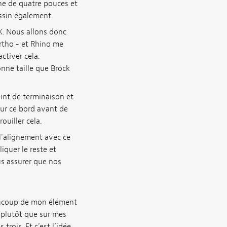
gne de quatre pouces et
essin également.
X. Nous allons donc
ortho - et Rhino me
ctiver cela.
nne taille que Brock
oint de terminaison et
 sur ce bord avant de
uiller cela.
l'alignement avec ce
iquer le reste et
us assurer que nos
eaucoup de mon élément
s plutôt que sur mes
rois. Et c’est l’idée