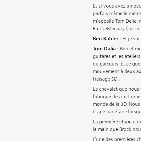
Et si vous avez un pe
parfois même le même l
m’appelle Tom Delia, 
FrettieMercury (sur In
Ben Kahler :
Et je su
Tom Dalia :
Ben et mo
guitares et les atelie
du parcours. Et ce que
mouvement à deux axe
fraisage 3D .
Le chevalet que nous 
fabrique des instrumen
monde de la 3D. Nous 
étape par étape lorsq
La première étape d’u
la main que Brock nous
L’une des premières ch