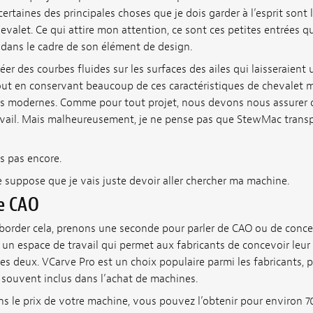
certaines des principales choses que je dois garder à l’esprit sont 
evalet. Ce qui attire mon attention, ce sont ces petites entrées 
 dans le cadre de son élément de design.
éer des courbes fluides sur les surfaces des ailes qui laisseraient 
 tout en conservant beaucoup de ces caractéristiques de chevalet
es modernes. Comme pour tout projet, nous devons nous assurer 
ravail. Mais malheureusement, je ne pense pas que StewMac transp
 pas encore.
je suppose que je vais juste devoir aller chercher ma machine.
de CAO
border cela, prenons une seconde pour parler de CAO ou de conce
 un espace de travail qui permet aux fabricants de concevoir leu
s deux. VCarve Pro est un choix populaire parmi les fabricants, 
st souvent inclus dans l’achat de machines.
ans le prix de votre machine, vous pouvez l’obtenir pour environ 700 