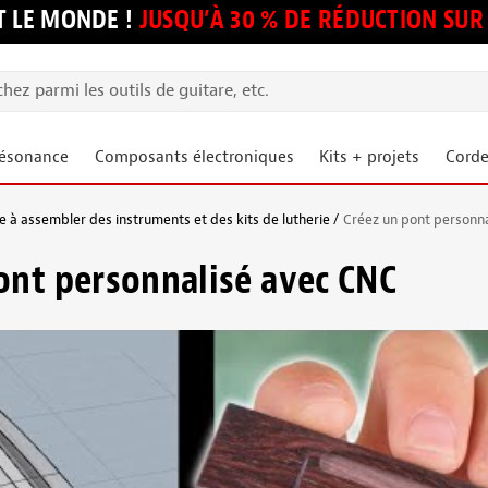
 LE MONDE !
JUSQU’À 30 % DE RÉDUCTION S
résonance
Composants électroniques
Kits + projets
Corde
 à assembler des instruments et des kits de lutherie
Créez un pont personn
ont personnalisé avec CNC