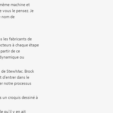
a même machine et
e vous le pensez. Je
le nom de
s les fabricants de
ructeurs à chaque étape
partir de ce
 dynamique ou
g de StewMac. Brock
t d’entrer dans le
er notre processus
s un croquis dessiné à
 qu’il y en ait