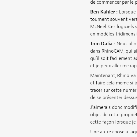
de commencer par le p
Ben Kahler :
Lorsque 
tournent souvent vers
McNeel. Ces logiciels 
en modèles tridimensi
Tom Dalia :
Nous allon
dans RhinoCAM, qui ai
qu’il soit facilement a
et je peux aller me ra
Maintenant, Rhino va m
et faire cela même si j
tracer sur cette numér
de se présenter dessus
J’aimerais donc modifi
objet de cette propriét
cette façon lorsque je
Une autre chose à laque