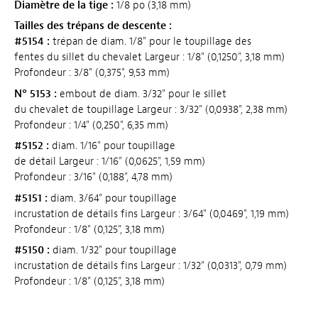
Diamètre de la tige :
1/8 po (3,18 mm)
Tailles des trépans de descente :
#5154 :
trépan de diam. 1/8" pour le toupillage des
fentes du sillet du chevalet Largeur : 1/8" (0,1250", 3,18 mm)
Profondeur : 3/8" (0,375", 9,53 mm)
N° 5153 :
embout de diam. 3/32" pour le sillet
du chevalet de toupillage Largeur : 3/32" (0,0938", 2,38 mm)
Profondeur : 1/4" (0,250", 6,35 mm)
#5152 :
diam. 1/16" pour toupillage
de détail Largeur : 1/16" (0,0625", 1,59 mm)
Profondeur : 3/16" (0,188", 4,78 mm)
#5151 :
diam. 3/64" pour toupillage
incrustation de détails fins Largeur : 3/64" (0,0469", 1,19 mm)
Profondeur : 1/8" (0,125", 3,18 mm)
#5150 :
diam. 1/32" pour toupillage
incrustation de détails fins Largeur : 1/32" (0,0313", 0,79 mm)
Profondeur : 1/8" (0,125", 3,18 mm)