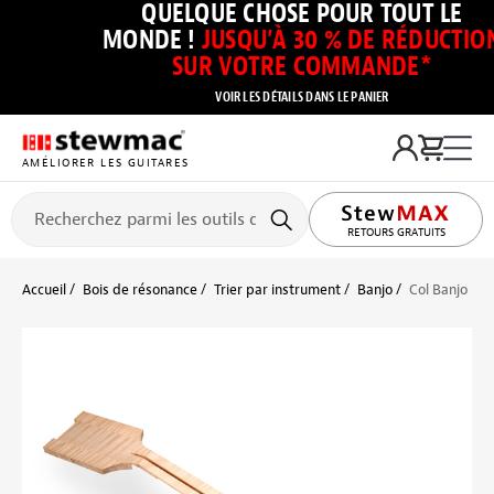
QUELQUE CHOSE POUR TOUT LE
MONDE !
JUSQU’À 30 % DE RÉDUCTIO
SUR VOTRE COMMANDE*
VOIR LES DÉTAILS DANS LE PANIER
AMÉLIORER LES GUITARES
RETOURS GRATUITS
Accueil
Bois de résonance
Trier par instrument
Banjo
Col Banjo Blu