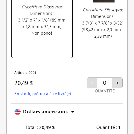
Crassiflore Diospyros
Crassiflore Diospyros
Dimensions :
Dimensions :
3-1/2" x 7" x 1/8" (89 mm
3-7/8" x 7-7/8" x 3/32"
x 1,8 mm x 3.1,5 mm)
(98,42 mm x 2,0 mm x
Non poncé
2,38 mm)
Article # 0991
-
+
20,49 $
QUANTITÉ
En stock, prêt(e) à être livré(e) !
Dollars américains
Total :
20,49
$
Quantité :
1