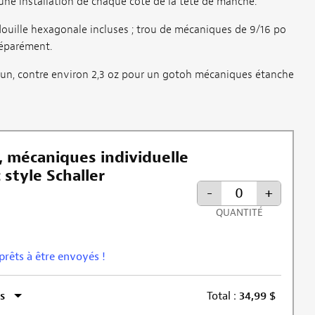
une installation de chaque côté de la tête de manche.
douille hexagonale incluses ; trou de mécaniques de 9/16 po
séparément.
cun, contre environ 2,3 oz pour un gotoh mécaniques étanche
, mécaniques individuelle
style Schaller
-
+
QUANTITÉ
 prêts à être envoyés !
s
Total :
34,99
$