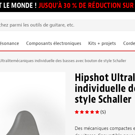
 LE MONDE !
JUSQU’À 30 % DE RÉDUCTION S
résonance
Composants électroniques
Kits + projets
Corde
Ultralitemécaniques individuelle des basses avec bouton de style Schaller
Hipshot Ultra
individuelle 
style Schaller
(5)
Des mécaniques compactes et 