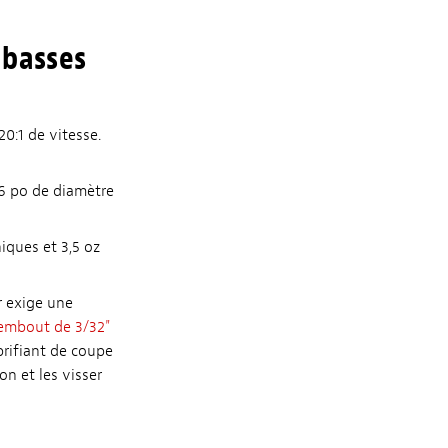
 basses
0:1 de vitesse.
16 po de diamètre
iques et 3,5 oz
r exige une
embout de 3/32"
ubrifiant de coupe
on et les visser