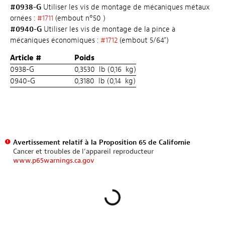
#0938-G
Utiliser les vis de montage de mécaniques métaux
ornées :
#1711
(embout n°50 )
#0940-G
Utiliser les vis de montage de la pince à
mécaniques économiques :
#1712
(embout 5/64")
Article #
Poids
0938-G
0,3530 lb (0,16 kg)
0940-G
0,3180 lb (0,14 kg)
Avertissement relatif à la Proposition 65 de Californie
Cancer et troubles de l’appareil reproducteur
www.p65warnings.ca.gov