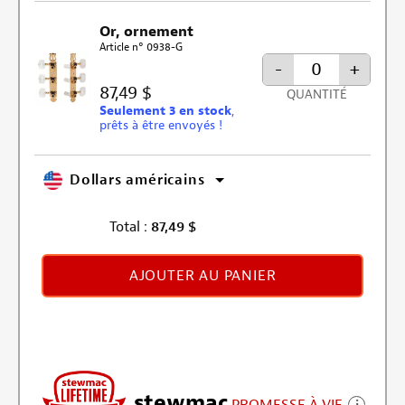
Or, ornement
Article n° 0938-G
-
+
87,49 $
QUANTITÉ
Seulement 3 en stock
,
prêts à être envoyés !
Dollars américains
Total :
87,49
$
AJOUTER AU PANIER
stewmac