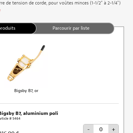
re de tension de corde, pour voûtes minces (1-1/2" à 2-1/4")
e
produits
Parcourir par liste
Bigsby B7, or
Bigsby B7, aluminium poli
Article # 5464
-
+