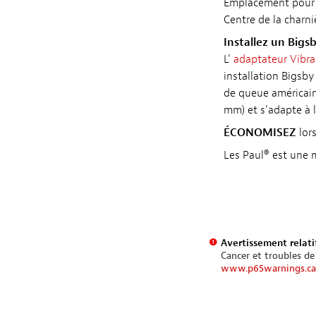
Emplacement pour b
Centre de la charniè
Installez un Bigsb
L’
adaptateur Vibr
installation Bigsby
de queue américain
mm) et s’adapte à l
ÉCONOMISEZ
lor
Les Paul® est une 
Avertissement relatif
Cancer et troubles de
www.p65warnings.ca