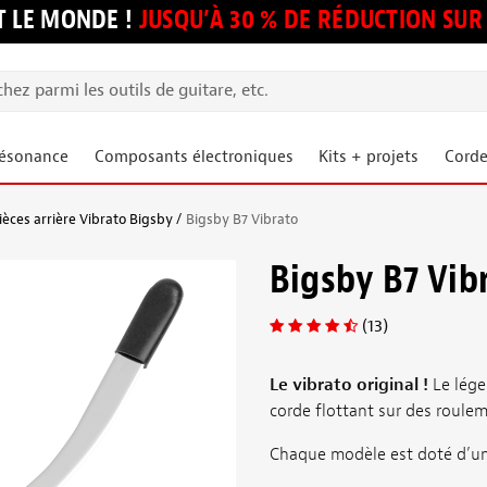
 LE MONDE !
JUSQU’À 30 % DE RÉDUCTION S
résonance
Composants électroniques
Kits + projets
Corde
ièces arrière Vibrato Bigsby
Bigsby B7 Vibrato
Bigsby B7 Vib
(13)
Le vibrato original !
Le lége
corde flottant sur des rouleme
Chaque modèle est doté d’un