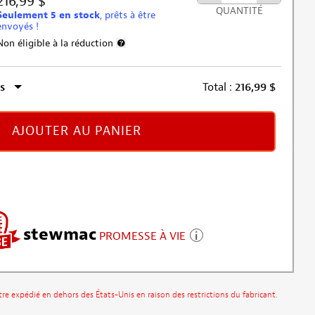
216,99 $
QUANTITÉ
Seulement 5 en stock
, prêts à être
envoyés !
Non éligible à la réduction
Plus d’informations sur l’exclusion de la remise
s
Total :
216,99
$
AJOUTER AU PANIER
stewmac
PROMESSE À VIE
être expédié en dehors des États-Unis en raison des restrictions du fabricant.