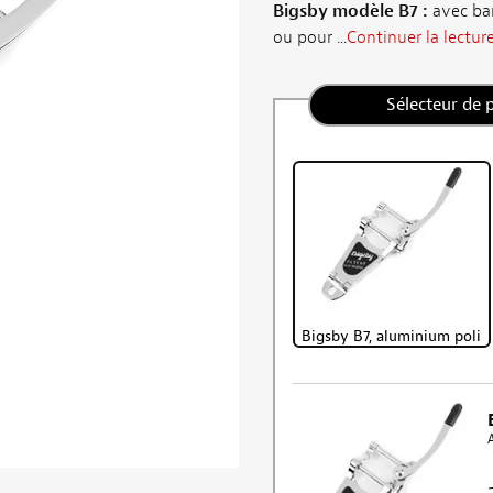
Bigsby modèle B7 :
avec bar
ou pour ...
Continuer la lectur
Sélecteur de 
Bigsby B7, aluminium poli