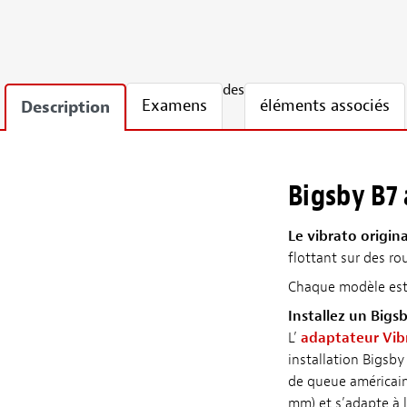
des
Examens
éléments associés
Description
Bigsby B7
Le vibrato origina
flottant sur des rou
Chaque modèle est 
Installez un Bigsb
L’
adaptateur Vib
installation Bigsby
de queue américain
mm) et s’adapte à l