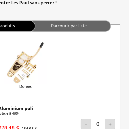
votre Les Paul sans percer !
produits
Parcourir par liste
Dorées
Aluminium poli
Article # 4954
-
+
278,48 $
284,98 $