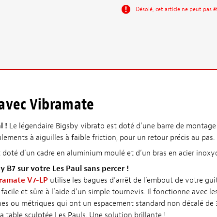
Désolé, cet article ne peut pas 
 avec Vibramate
l !
Le légendaire Bigsby vibrato est doté d’une barre de montage
lements à aiguilles à faible friction, pour un retour précis au pas.
doté d’un cadre en aluminium moulé et d’un bras en acier inoxy
y B7 sur votre Les Paul sans percer !
ramate V7-LP
utilise les bagues d’arrêt de l’embout de votre gu
 facile et sûre à l’aide d’un simple tournevis. Il fonctionne avec l
es ou métriques qui ont un espacement standard non décalé de 3
a table sculptée Les Pauls. Une solution brillante !