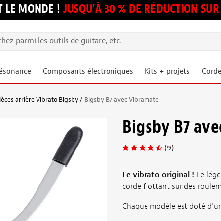
 LE MONDE !
JUSQU’À 30 % DE RÉDUCTION S
résonance
Composants électroniques
Kits + projets
Corde
ièces arrière Vibrato Bigsby
Bigsby B7 avec Vibramate
Bigsby B7 ave
(9)
Le vibrato original !
Le lége
corde flottant sur des rouleme
Chaque modèle est doté d’un