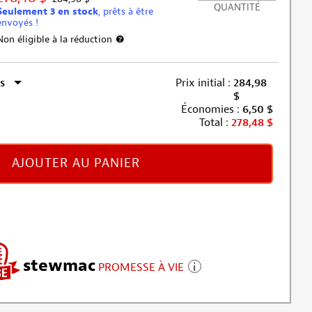
QUANTITÉ
Seulement 3 en stock
, prêts à être
envoyés !
Non éligible à la réduction
Plus d’informations sur l’exclusion de la remise
s
Prix initial :
284,98
$
Économies :
6,50
$
Total :
278,48
$
AJOUTER AU PANIER
stewmac
PROMESSE À VIE