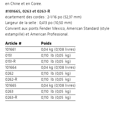
en Chine et en Corée.
#
101665,
0263 et 0263-R
écartement des cordes : 2-1/16 po (52,37 mm)
Largeur de la selle : 0,413 po (10,50 mm)
Convient aux ponts Fender Mexico, American Standard (style
estampillé) et American Professional.
Article #
Poids
101661
0,04 kg (0,108 livres)
0151
0,110 lb (0,05 kg)
0151-R
0,110 lb (0,05 kg)
101664
0,04 kg (0,108 livres)
0262
0,110 lb (0,05 kg)
0262-R
0,110 lb (0,05 kg)
101665
0,04 kg (0,108 livres)
0263
0,110 lb (0,05 kg)
0263-R
0,110 lb (0,05 kg)