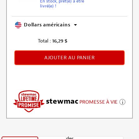
En stock, prêt(e) à être
livré(e) !
Dollars américains
Total :
16,29
$
AJOUTER AU PANIER
stewmac
PROMESSE À VIE
des