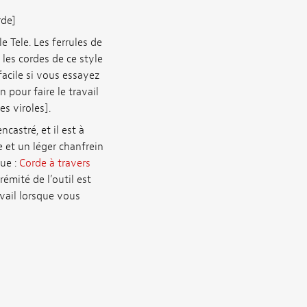
rde]
e Tele. Les ferrules de
 les cordes de ce style
 facile si vous essayez
n pour faire le travail
es viroles].
castré, et il est à
e et un léger chanfrein
que :
Corde à travers
émité de l’outil est
avail lorsque vous