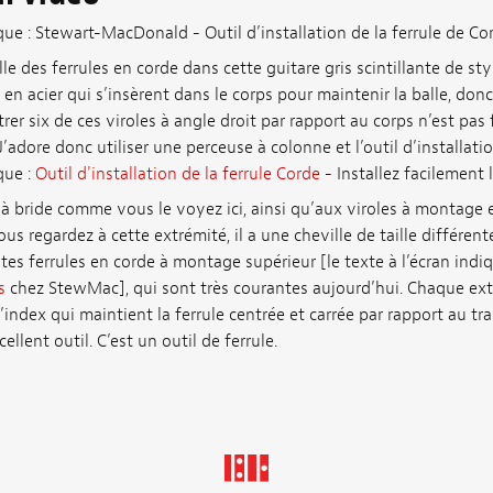
ique : Stewart-MacDonald - Outil d’installation de la ferrule de Co
lle des ferrules en corde dans cette guitare gris scintillante de styl
en acier qui s’insèrent dans le corps pour maintenir la balle, donc
ntrer six de ces viroles à angle droit par rapport au corps n’est pas
J’adore donc utiliser une perceuse à colonne et l’outil d’installatio
que :
Outil d'installation de la ferrule Corde
- Installez facilement l
 à bride comme vous le voyez ici, ainsi qu’aux viroles à montage en
us regardez à cette extrémité, il a une cheville de taille différent
ites ferrules en corde à montage supérieur [le texte à l’écran indi
s
chez StewMac], qui sont très courantes aujourd’hui. Chaque extr
’index qui maintient la ferrule centrée et carrée par rapport au tr
ellent outil. C’est un outil de ferrule.