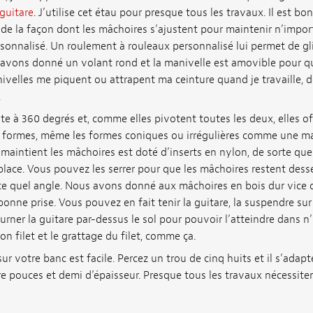
guitare
. J’utilise cet étau pour presque tous les travaux. Il est bon
 de la façon dont les mâchoires s’ajustent pour maintenir n’impor
onnalisé. Un roulement à rouleaux personnalisé lui permet de gli
i avons donné un volant rond et la manivelle est amovible pour qu
nivelles me piquent ou attrapent ma ceinture quand je travaille, 
.
e à 360 degrés et, comme elles pivotent toutes les deux, elles o
s formes, même les formes coniques ou irrégulières comme une ma
 maintient les mâchoires est doté d’inserts en nylon, de sorte que
n place. Vous pouvez les serrer pour que les mâchoires restent dess
rte quel angle. Nous avons donné aux mâchoires en bois dur vice 
onne prise. Vous pouvez en fait tenir la guitare, la suspendre sur 
tourner la guitare par-dessus le sol pour pouvoir l’atteindre dans n
ion filet et le grattage du filet, comme ça.
ur votre banc est facile. Percez un trou de cinq huits et il s’adapt
re pouces et demi d’épaisseur. Presque tous les travaux nécessiten