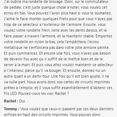
J’ai oublié ma rondelle de blocage. Donc, sur le commutateur
de pédale, c’est juste quelque chose à noter, vous voulez cet
écrou en bas. Vous pouvez l’avoir plus haut si vous le souhaitez.
J’aime le faire monter quelques filets pour que vous n’ayez pas
trop de ce sélecteur à l’extérieur de l’armoire. Ensuite, vous
voulez votre rondelle frein, celle avec les dents dessus, et la
faire passer à travers l’armoire, et la maintenir stable. Emportez
votre rondelle en nylon là-bas, cela l’empêchera, l’écrou
métallique ne s’enfoncera pas dans votre jolie armoire peinte.
Et puis commencez. Et encore une fois, vous n’avez pas besoin
de devenir fou avec ça, il suffit de le mettre bien et de le
serrer à la main. Et puis vous allez vouloir maintenir ce sélecteur
à l’intérieur, parce qu’il va bouger. Et ensuite, donnez-lui un
autre quart à un demi-tour. Une fois qu’il est bien ajusté, il ne
va nulle part. Nous avons donc nos cartes de circuits imprimés
prêtes à l'emploi, et il vous suffit essentiellement d'obtenir ces
fils LED. Pouvez-vous les voir, Rachel ?
Rachel :
Oui.
Tommy :
Vous voulez que ceux-ci passent par ces deux derniers
orifices en haut des circuits imprimés. Vous pouvez donc