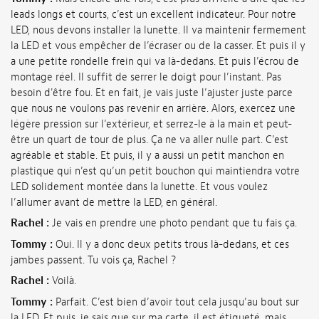
leads longs et courts, c’est un excellent indicateur. Pour notre
LED, nous devons installer la lunette. Il va maintenir fermement
la LED et vous empêcher de l’écraser ou de la casser. Et puis il y
a une petite rondelle frein qui va là-dedans. Et puis l’écrou de
montage réel. Il suffit de serrer le doigt pour l’instant. Pas
besoin d'être fou. Et en fait, je vais juste l’ajuster juste parce
que nous ne voulons pas revenir en arrière. Alors, exercez une
légère pression sur l’extérieur, et serrez-le à la main et peut-
être un quart de tour de plus. Ça ne va aller nulle part. C’est
agréable et stable. Et puis, il y a aussi un petit manchon en
plastique qui n’est qu’un petit bouchon qui maintiendra votre
LED solidement montée dans la lunette. Et vous voulez
l’allumer avant de mettre la LED, en général.
Rachel :
Je vais en prendre une photo pendant que tu fais ça.
Tommy :
Oui. Il y a donc deux petits trous là-dedans, et ces
jambes passent. Tu vois ça, Rachel ?
Rachel :
Voilà.
Tommy :
Parfait. C’est bien d’avoir tout cela jusqu’au bout sur
la LED. Et puis, je sais que sur ma carte, il est étiqueté, mais