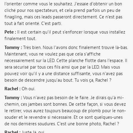
l’orienter comme vous le souhaitez. J'essaie d'obtenir un bon
cliché pour nos spectateurs, et cela prend parfois un peu de
finagling, mais ces leads passeront directement. Ce n’est pas
tout à fait orienté. C’est parti.
Pete :
Il est certain qu'il peut s'enfoncer lorsque vous installez
finalement tout.
Tommy :
Très bien. Nous l’avons donc finalement trouvé là-bas.
Maintenant, vous ne voulez pas que cela s’affiche
nécessairement sur la LED. Cette planche flotte dans l’espace. Il
sera sécurisé par tous ces fils ainsi que par la LED. Mais vous
pouvez voir qu’il y a une distance suffisante, vous n’avez pas
besoin de descendre jusqu’au bout. Tu vois ça, Rachel ?
Rachel :
Oh oui.
Tommy :
Vous n’avez pas besoin de le faire. Je dirais qu'à mi-
chemin, ces jambes sont bonnes. De cette façon, si vous devez
le retirer, vous aurez toujours beaucoup de plomb pour le non-
souder et le revendre si nécessaire. Et ce sont quelques-unes
de nos dernières soudures. C'est une bonne photo, Rachel ?
Rachel :
Juste là, oui.