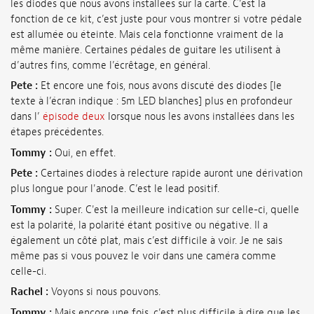
les diodes que nous avons installées sur la carte. C’est la
fonction de ce kit, c’est juste pour vous montrer si votre pédale
est allumée ou éteinte. Mais cela fonctionne vraiment de la
même manière. Certaines pédales de guitare les utilisent à
d’autres fins, comme l’écrêtage, en général.
Pete :
Et encore une fois, nous avons discuté des diodes [le
texte à l’écran indique : 5m LED blanches] plus en profondeur
dans l’
épisode deux
lorsque nous les avons installées dans les
étapes précédentes.
Tommy :
Oui, en effet.
Pete :
Certaines diodes à relecture rapide auront une dérivation
plus longue pour l'anode. C’est le lead positif.
Tommy :
Super. C'est la meilleure indication sur celle-ci, quelle
est la polarité, la polarité étant positive ou négative. Il a
également un côté plat, mais c’est difficile à voir. Je ne sais
même pas si vous pouvez le voir dans une caméra comme
celle-ci.
Rachel :
Voyons si nous pouvons.
Tommy :
Mais encore une fois, c’est plus difficile à dire que les