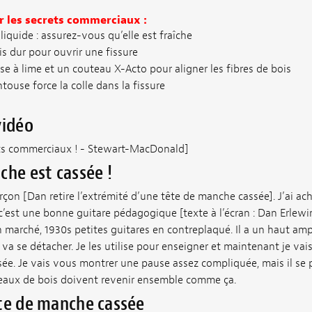
r les secrets commerciaux :
liquide : assurez-vous qu’elle est fraîche
 dur pour ouvrir une fissure
sse à lime et un couteau X-Acto pour aligner les fibres de bois
ouse force la colle dans la fissure
vidéo
rets commerciaux ! - Stewart-MacDonald]
che est cassée !
çon [Dan retire l’extrémité d’une tête de manche cassée]. J’ai ach
 c’est une bonne guitare pédagogique [texte à l’écran : Dan Erlewi
marché, 1930s petites guitares en contreplaqué. Il a un haut ampl
a se détacher. Je les utilise pour enseigner et maintenant je vai
sée. Je vais vous montrer une pause assez compliquée, mais il se
ceaux de bois doivent revenir ensemble comme ça.
te de manche cassée