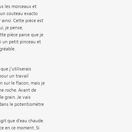
ous les morceaux et
t un couteau exacto
 ainsi. Cette pièce est
i, je pense,
te pièce parce que je
ai un petit pinceau et
gréable.
que j’utiliserais
pour un travail
n sur le flacon, mais je
une roche. Avant de
e grain. Je vais
 dans le potentiomètre
’agit que d’eau chaude.
face en ce moment. Si