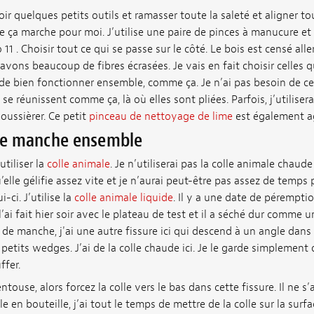
ir quelques petits outils et ramasser toute la saleté et aligner t
e ça marche pour moi. J’utilise une paire de pinces à manucure e
 . Choisir tout ce qui se passe sur le côté. Le bois est censé aller
 avons beaucoup de fibres écrasées. Je vais en fait choisir celles qu
de bien fonctionner ensemble, comme ça. Je n’ai pas besoin de cet
se réunissent comme ça, là où elles sont pliées. Parfois, j’utiliser
oussièrer. Ce petit
pinceau de nettoyage de lime
est également a
 de manche ensemble
utiliser la
colle animale
. Je n’utiliserai pas la colle animale chaude 
lle gélifie assez vite et je n’aurai peut-être pas assez de temps 
ci. J’utilise la
colle animale liquide
. Il y a une date de péremptio
 l’ai fait hier soir avec le plateau de test et il a séché dur comme 
de manche, j'ai une autre fissure ici qui descend à un angle dans l
 petits wedges. J’ai de la colle chaude ici. Je le garde simplement
ffer.
touse, alors forcez la colle vers le bas dans cette fissure. Il ne s
e en bouteille, j’ai tout le temps de mettre de la colle sur la sur