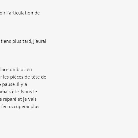
r l’articulation de
iens plus tard, j’aurai
place un bloc en
 les pièces de tête de
pause. Il y a
amais été. Nous le
 réparé et je vais
m’en occuperai plus