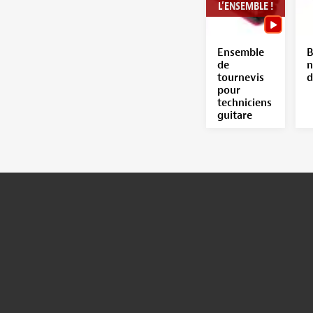
L’ENSEMBLE !
Ensemble
B
de
n
tournevis
d
pour
techniciens
guitare