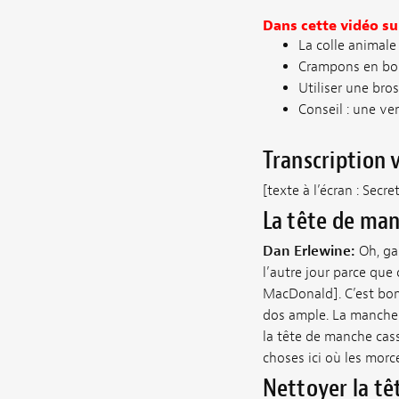
Dans cette vidéo su
La colle animale 
Crampons en bois
Utiliser une bro
Conseil :
une vent
Transcription 
[texte à l’écran : Sec
La tête de man
Dan Erlewine:
Oh, gar
l’autre jour parce que
MacDonald]. C’est bon 
dos ample. La manche v
la tête de manche cas
choses ici où les mor
Nettoyer la tê