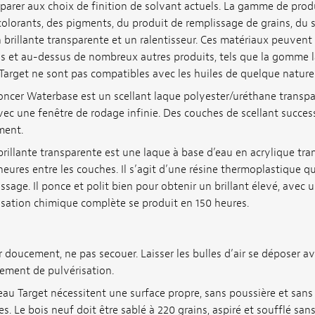
réparer aux choix de finition de solvant actuels. La gamme de prod
olorants, des pigments, du produit de remplissage de grains, du 
 brillante transparente et un ralentisseur. Ces matériaux peuvent 
s et au-dessus de nombreux autres produits, tels que la gomme l
Target ne sont pas compatibles avec les huiles de quelque nature 
oncer Waterbase est un scellant laque polyester/uréthane transpar
vec une fenêtre de rodage infinie. Des couches de scellant succes
ment.
brillante transparente est une laque à base d’eau en acrylique tra
eures entre les couches. Il s’agit d’une résine thermoplastique qui
issage. Il ponce et polit bien pour obtenir un brillant élevé, avec
isation chimique complète se produit en 150 heures.
doucement, ne pas secouer. Laisser les bulles d’air se déposer avan
pement de pulvérisation.
eau Target nécessitent une surface propre, sans poussière et sans 
 Le bois neuf doit être sablé à 220 grains, aspiré et soufflé sans 