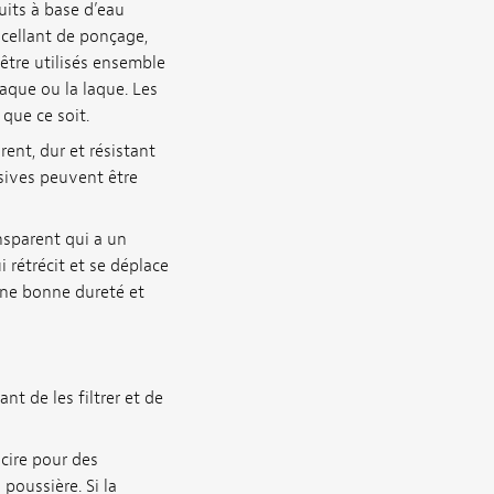
uits à base d’eau
scellant de ponçage,
être utilisés ensemble
aque ou la laque. Les
que ce soit.
ent, dur et résistant
sives peuvent être
nsparent qui a un
 rétrécit et se déplace
 une bonne dureté et
t de les filtrer et de
cire pour des
poussière. Si la