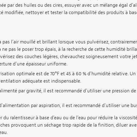
ée par des huiles ou des cires, essuyer avec un mélange égal d’a
été modifiée, nettoyer et tester la compatibilité des produits à ba
a pas l’air mouillé et brillant lorsque vous pulvérisez, contraireme
 à ne pas le poser trop épais, à la recherche de cette humidité bril
ulvérisez des couches légères, chevauchez soigneusement votre jet
erture d’une épaisseur uniforme.
isation optimale est de 70°F et 45 à 60 % d'humidité relative. Un a
entilation adéquate est indispensable.
 alimenté par gravité, il est recommandé d'utiliser une pression d
 d'alimentation par aspiration, il est recommandé d'utiliser une bu
er du ralentisseur à base d’eau ou de l’eau pour réduire la viscosit
hes provoquent un séchage trop rapide de la finition, diluer ave
eau.