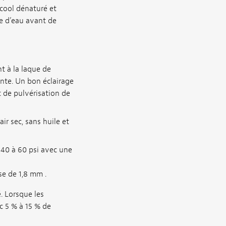
lcool dénaturé et
se d’eau avant de
nt à la laque de
lante. Un bon éclairage
 de pulvérisation de
ir sec, sans huile et
e 40 à 60 psi avec une
se de 1,8 mm .
é. Lorsque les
c 5 % à 15 % de