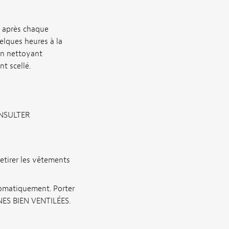
t après chaque
elques heures à la
’un nettoyant
t scellé.
CONSULTER
etirer les vêtements
tomatiquement. Porter
ONES BIEN VENTILÉES.