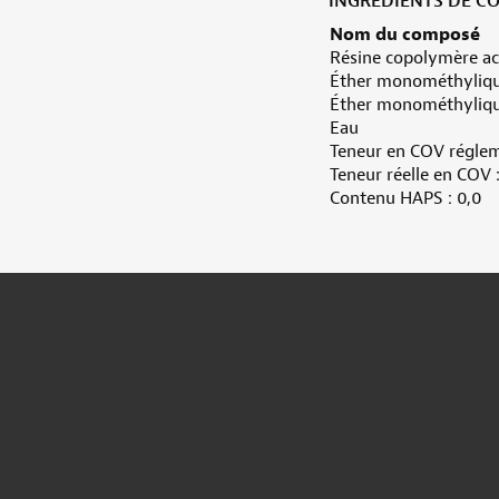
INGRÉDIENTS DE CO
Nom du composé
Résine copolymère ac
Éther monométhylique
Éther monométhylique
Eau
Teneur en COV régleme
Teneur réelle en COV 
Contenu HAPS : 0,0