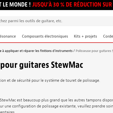
 LE MONDE !
JUSQU’À 30 % DE RÉDUCTION S
résonance
Composants électroniques
Kits + projets
Corde
 à appliquer et réparer les finitions d’instruments
Polisseuse pour guitare
 pour guitares StewMac
ation et de sécurité pour le système de touret de polissage.
StewMac est beaucoup plus grand que les autres tampons dispon
 une configuration de polissage existante, veuillez prendre soin d
entaires.