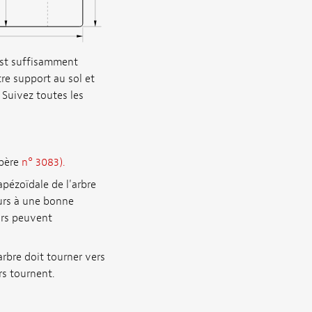
est suffisamment
e support au sol et
 Suivez toutes les
epère
n° 3083).
apézoïdale de l'arbre
eurs à une bonne
eurs peuvent
’arbre doit tourner vers
rs tournent.