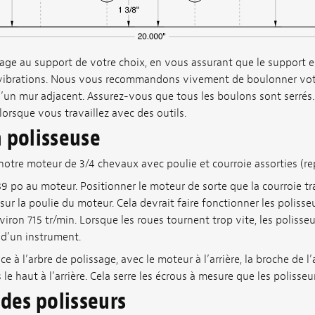
ssage au support de votre choix, en vous assurant que le support 
s vibrations. Nous vous recommandons vivement de boulonner votr
e d’un mur adjacent. Assurez-vous que tous les boulons sont serrés.
lorsque vous travaillez avec des outils.
a polisseuse
re moteur de 3/4 chevaux avec poulie et courroie assorties (r
89 po au moteur. Positionner le moteur de sorte que la courroie tr
sur la poulie du moteur. Cela devrait faire fonctionner les poliss
nviron 715 tr/min. Lorsque les roues tournent trop vite, les poliss
n d’un instrument.
e à l’arbre de polissage, avec le moteur à l’arrière, la broche de l
s le haut à l’arrière. Cela serre les écrous à mesure que les polisseu
 des polisseurs