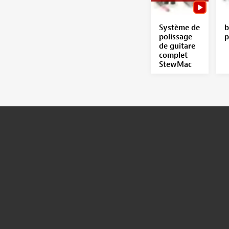
Système de
b
polissage
p
de guitare
complet
StewMac