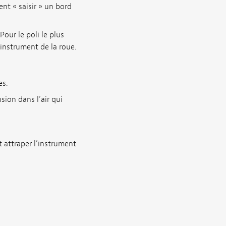
ent « saisir » un bord
our le poli le plus
’instrument de la roue.
es.
sion dans l’air qui
t attraper l’instrument