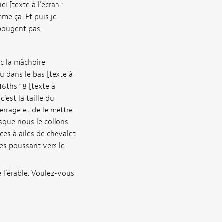
 [texte à l’écran :
me ça. Et puis je
 bougent pas.
c la mâchoire
u dans le bas [texte à
/16ths 18 [texte à
est la taille du
serrage et de le mettre
orsque nous le collons
ces à ailes de chevalet
les poussant vers le
e l’érable. Voulez-vous