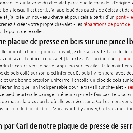
ncentre sur la zone du chevalet parce que le chevalet d’origine s
 bois lorsqu’il est sorti. J’ai appliqué des patchs de épicéa et de
c
isé et j’ai créé un nouveau chevalet pour cela à partir d’un
pont vie
pprenez à créer votre propre chevalet - les
réparations de pont de 
 le point de le coller.
une plaque de presse en bois sur une pince I
olle animale chaude pour ce travail, je dois aller vite. La colle des
s venir avec la pince à chevalet [le texte à l’écran indique :
plaque
ndra le centre vers le bas et appuiera sur les ailes. Je le maintien
c de bois collé sur son pied inférieur. Et puis j'y rentrerai avec d
e et une bonne pression uniforme. J’encolle un bloc de bois sur le
l’écran indique : un indispensable pour le travail sur chevalet -
se
 pied heurtera le barrage intérieur si je ne le fais pas. Le bloc en
 de mettre la pression là où elle est nécessaire. Carl et moi avons
 besoin du bloc de bois. Mais avant d'y arriver, Carl va vous do
n par Carl de notre plaque de presse de ser