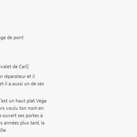
rage de pont
valet de Carl]
 réparateur et il
t il a aussi un de ses
 C’est un haut plat Vega
ours voulu ton nom en
a ouvert ses portes à
 années plus tard, la
lle.