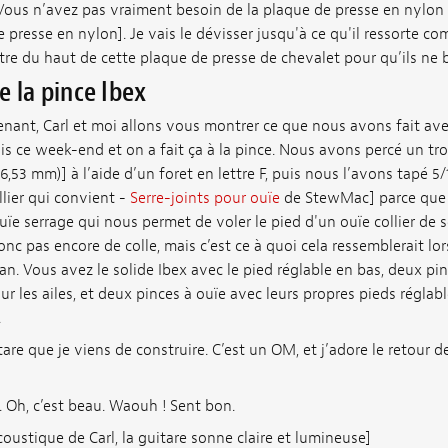
Vous n’avez pas vraiment besoin de la plaque de presse en nylon ici
 presse en nylon]. Je vais le dévisser jusqu'à ce qu'il ressorte com
tre du haut de cette plaque de presse de chevalet pour qu’ils ne
e la pince Ibex
nant, Carl et moi allons vous montrer ce que nous avons fait ave
ssis ce week-end et on a fait ça à la pince. Nous avons percé un tro
" (6,53 mm)] à l’aide d’un foret en lettre F, puis nous l’avons tapé 5
llier qui convient -
Serre-joints pour ouïe
de StewMac] parce que c'
 ouïe serrage qui nous permet de voler le pied d'un ouïe collier de 
a donc pas encore de colle, mais c’est ce à quoi cela ressemblerait l
an. Vous avez le solide Ibex avec le pied réglable en bas, deux pin
ur les ailes, et deux pinces à ouïe avec leurs propres pieds réglab
.
tare que je viens de construire. C’est un OM, et j’adore le retour d
 Oh, c’est beau. Waouh ! Sent bon.
coustique de Carl, la guitare sonne claire et lumineuse]