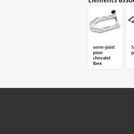
serre-joint
S
pour
p
chevalet
Ibex