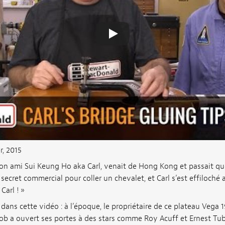
r, 2015
on ami Sui Keung Ho aka Carl, venait de Hong Kong et passait q
e secret commercial pour coller un chevalet, et Carl s’est effiloch
Carl ! »
 dans cette vidéo : à l’époque, le propriétaire de ce plateau Vega 
Bob a ouvert ses portes à des stars comme Roy Acuff et Ernest Tub