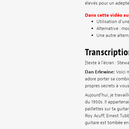
élevés pour un adepte 
Dans cette vidéo su
Utilisation d’un
Alternative : mod
Une autre altern
Transcripti
[texte à l’écran : Ste
Dan Erlewine:
Voici m
adore porter sa combin
propres secrets à vous
Aujourd’hui, je travail
du 1950s. Il apparten
paillettes sur ta guit
Roy Acuff, Ernest Tub
guitare est tombée en p