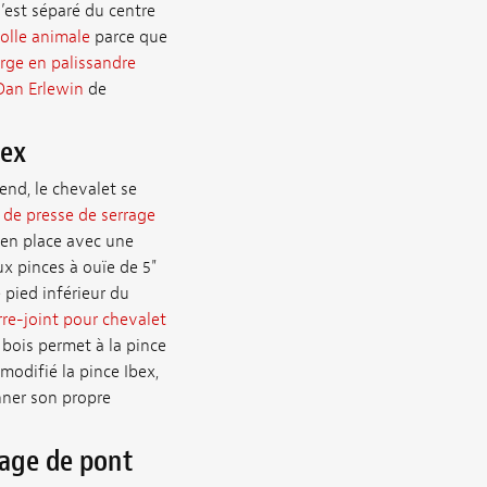
’est séparé du centre
olle animale
parce que
rge en palissandre
Dan Erlewin
de
bex
cend, le chevalet se
 de presse de serrage
s en place avec une
eux pinces à ouïe de 5"
 pied inférieur du
rre-joint pour chevalet
 bois permet à la pince
 modifié la pince Ibex,
nner son propre
rage de pont