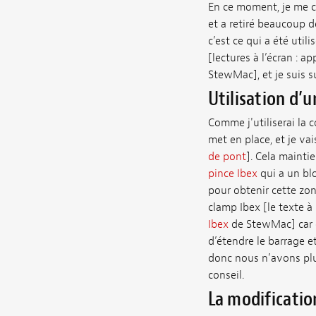
En ce moment, je me co
et a retiré beaucoup de
c’est ce qui a été util
[lectures à l’écran : a
StewMac], et je suis sur
Utilisation d’
Comme j'utiliserai la c
met en place, et je vai
de pont
]. Cela maintie
pince Ibex
qui a un blo
pour obtenir cette zon
clamp Ibex [le texte à 
Ibex
de StewMac] car ce
d’étendre le barrage et
donc nous n’avons plus
conseil.
La modificatio