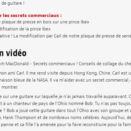
de guitare !
r les secrets commerciaux :
e plaque de presse en bois sur une pince Ibex
ification de la pince Ibex
ative ! La modification par Carl de notre plaque de presse de ser
on vidéo
wart-MacDonald - Secrets commerciaux ! Conseils de collage du che
on ami Carl. Il me rend visite depuis Hong Kong, Chine. Carl est un
aison bleue de la NASA. Il va m'aider avec un secret commercial, e
 montrer.
le sur une guitare sur laquelle je n’ai jamais travaillé auparavant.
ait à un chanteur de pays de l’Ohio nommé Bob. Tu n'as pas touj
are ? Bob a joué cette guitare dans tout l’Ohio avec son groupe et 
b, Hank Thompson et de nombreux noms célèbres. Aujourd’hui, des
anne et sa fille l’a amenée pour la faire reconstruire pour la fami