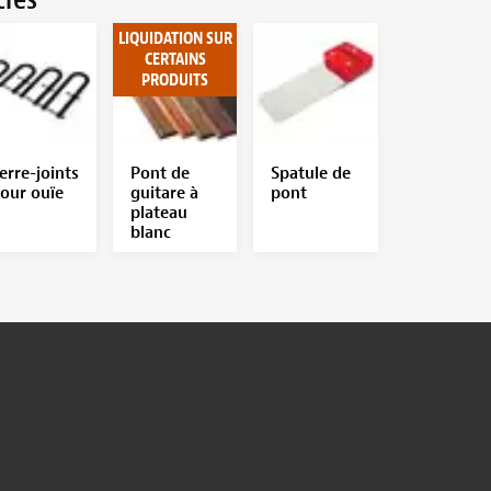
LIQUIDATION SUR
CERTAINS
PRODUITS
erre-joints
Pont de
Spatule de
our ouïe
guitare à
pont
plateau
blanc