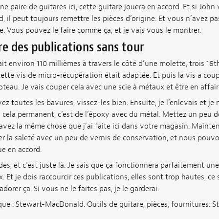
e paire de guitares ici, cette guitare jouera en accord. Et si John 
d, il peut toujours remettre les pièces d’origine. Et vous n’avez p
re. Vous pouvez le faire comme ça, et je vais vous le montrer.
ire des publications sans tour
ait environ 110 millièmes à travers le côté d’une molette, trois 16ths
cette vis de micro-récupération était adaptée. Et puis la vis a cou
teau. Je vais couper cela avec une scie à métaux et être en affair
z toutes les bavures, vissez-les bien. Ensuite, je l’enlevais et j
s cela permanent, c’est de l’époxy avec du métal. Mettez un peu d
avez la même chose que j’ai faite ici dans votre magasin. Maintena
 la saleté avec un peu de vernis de conservation, et nous pouvon
oue en accord.
des, et c’est juste là. Je sais que ça fonctionnera parfaitement une
ux. Et je dois raccourcir ces publications, elles sont trop hautes, c
dorer ça. Si vous ne le faites pas, je le garderai.
dique : Stewart-MacDonald. Outils de guitare, pièces, fournitures.