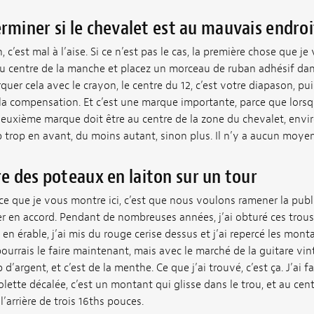
iner si le chevalet est au mauvais endroi
c’est mal à l’aise. Si ce n’est pas le cas, la première chose que je v
u centre de la manche et placez un morceau de ruban adhésif dan
rquer cela avec le crayon, le centre du 12, c’est votre diapason, p
 la compensation. Et c’est une marque importante, parce que lors
deuxième marque doit être au centre de la zone du chevalet, envir
trop en avant, du moins autant, sinon plus. Il n’y a aucun moyen
ire des poteaux en laiton sur un tour
e que je vous montre ici, c’est que nous voulons ramener la publi
uer en accord. Pendant de nombreuses années, j’ai obturé ces trou
n érable, j’ai mis du rouge cerise dessus et j’ai repercé les monta
pourrais le faire maintenant, mais avec le marché de la guitare vi
’argent, et c’est de la menthe. Ce que j’ai trouvé, c’est ça. J’ai fa
lette décalée, c’est un montant qui glisse dans le trou, et au cent
’arrière de trois 16ths pouces.