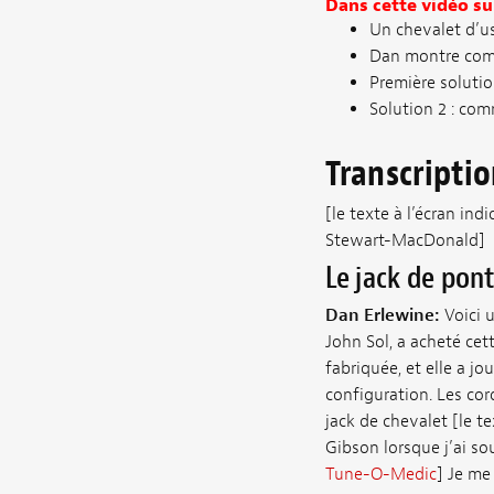
Dans cette vidéo su
Un chevalet d’us
Dan montre comm
Première solutio
Solution 2 : co
Transcripti
[le texte à l’écran in
Stewart-MacDonald]
Le jack de po
Dan Erlewine:
Voici u
John Sol, a acheté cet
fabriquée, et elle a jo
configuration. Les cord
jack de chevalet [le te
Gibson lorsque j’ai so
Tune-O-Medic
] Je me