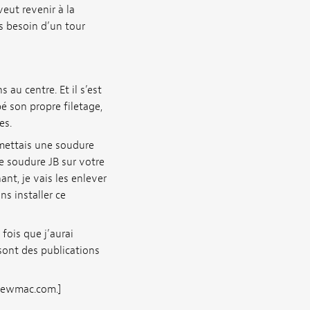
veut revenir à la
as besoin d’un tour
 au centre. Et il s’est
pé son propre filetage,
es.
e mettais une soudure
e soudure JB sur votre
nt, je vais les enlever
s installer ce
 fois que j’aurai
e sont des publications
 Stewmac.com.]