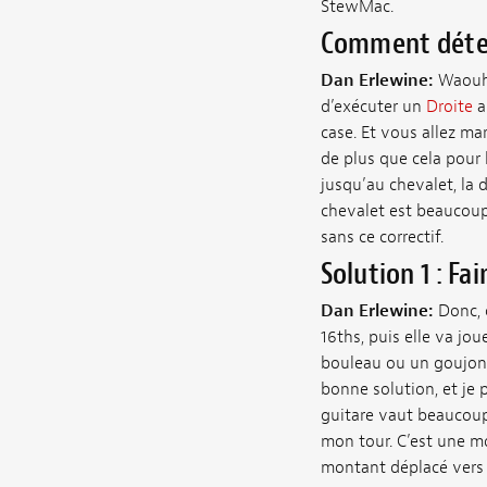
StewMac.
Comment déterm
Dan Erlewine:
Waouh, 
d’exécuter un
Droite
a
case. Et vous allez ma
de plus que cela pour
jusqu’au chevalet, la 
chevalet est beaucoup 
sans ce correctif.
Solution 1 : Fa
Dan Erlewine:
Donc, c
16ths, puis elle va jo
bouleau ou un goujon e
bonne solution, et je 
guitare vaut beaucoup d
mon tour. C’est une mo
montant déplacé vers l