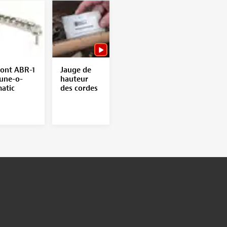
ont ABR-1
Jauge de
une-o-
hauteur
atic
des cordes