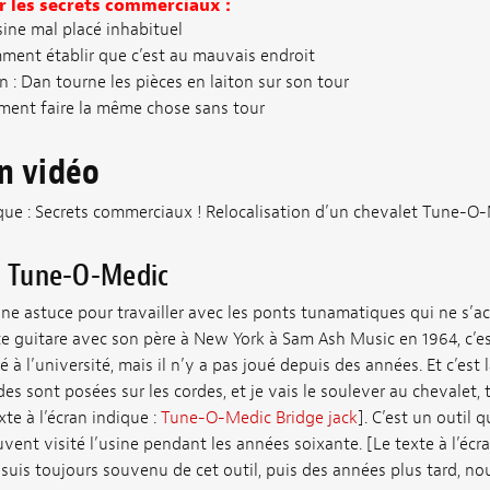
r les secrets commerciaux :
ine mal placé inhabituel
ent établir que c’est au mauvais endroit
n : Dan tourne les pièces en laiton sur son tour
mment faire la même chose sans tour
on vidéo
dique : Secrets commerciaux ! Relocalisation d’un chevalet Tune-O
nt Tune-O-Medic
ne astuce pour travailler avec les ponts tunamatiques qui ne s’a
te guitare avec son père à New York à Sam Ash Music en 1964, c’est
ué à l’université, mais il n’y a pas joué depuis des années. Et c’est
es sont posées sur les cordes, et je vais le soulever au chevalet, 
xte à l’écran indique :
Tune-O-Medic Bridge jack
]. C’est un outil q
uvent visité l’usine pendant les années soixante. [Le texte à l’écr
 suis toujours souvenu de cet outil, puis des années plus tard, nous