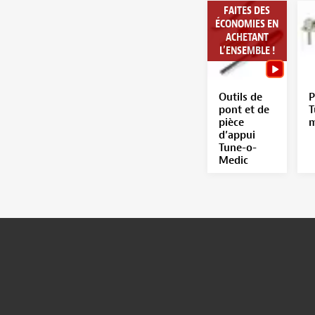
FAITES DES
ÉCONOMIES EN
ACHETANT
L’ENSEMBLE !
Outils de
P
pont et de
T
pièce
m
d’appui
Tune-o-
Medic