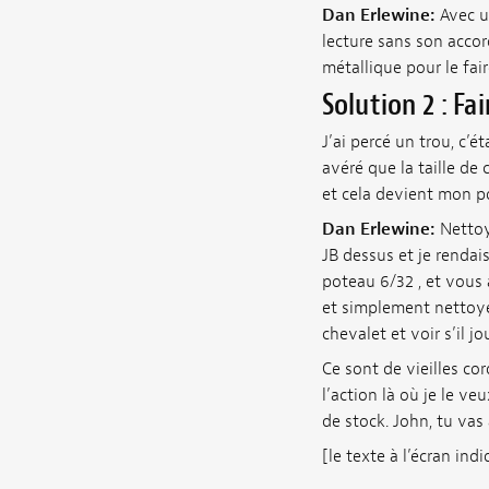
Dan Erlewine:
Avec un
lecture sans son accor
métallique pour le fai
Solution 2 : Fa
J’ai percé un trou, c’ét
avéré que la taille de 
et cela devient mon po
Dan Erlewine:
Nettoye
JB dessus et je rendai
poteau 6/32 , et vous 
et simplement nettoyer
chevalet et voir s’il j
Ce sont de vieilles cor
l’action là où je le ve
de stock. John, tu vas a
[le texte à l’écran in