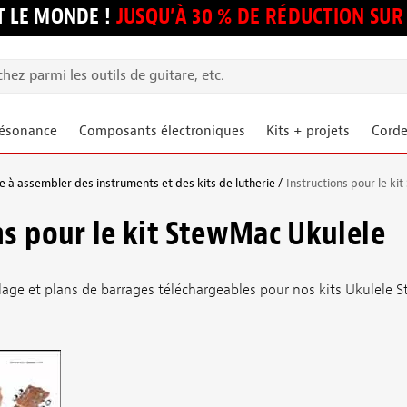
 LE MONDE !
JUSQU’À 30 % DE RÉDUCTION S
résonance
Composants électroniques
Kits + projets
Corde
 à assembler des instruments et des kits de lutherie
Instructions pour le k
ns pour le kit StewMac Ukulele
lage et plans de barrages téléchargeables pour nos kits Ukulele 