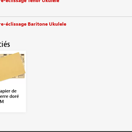
re-éclissage Tenor Ukulele
re-éclissage Baritone Ukulele
ciés
apier de
erre doré
3M