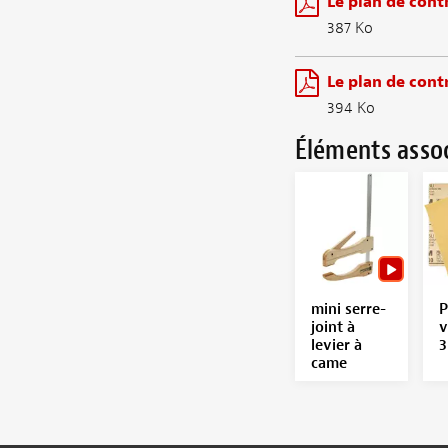
Le plan de cont
387 Ko
Le plan de cont
394 Ko
Éléments asso
mini serre-
P
joint à
v
levier à
came