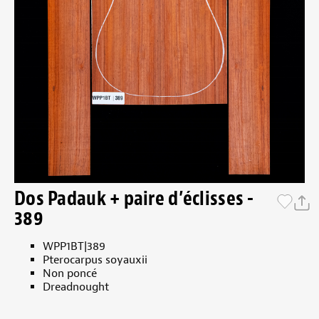
Dos Padauk + paire d’éclisses -
389
WPP1BT|389
Pterocarpus soyauxii
Non poncé
Dreadnought