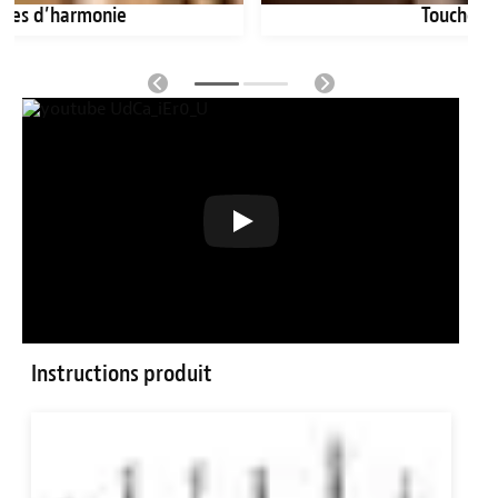
bles d’harmonie
Touches
Instructions produit