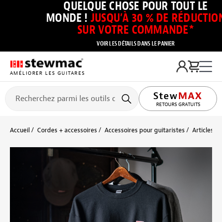
QUELQUE CHOSE POUR TOUT LE
MONDE !
JUSQU’À 30 % DE RÉDUCTIO
SUR VOTRE COMMANDE*
VOIR LES DÉTAILS DANS LE PANIER
AMÉLIORER LES GUITARES
RETOURS GRATUITS
Accueil
Cordes + accessoires
Accessoires pour guitaristes
Articles v