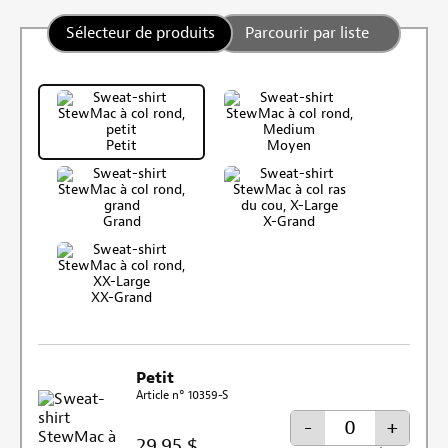
Sélecteur de produits
Parcourir par liste
Petit
Moyen
Grand
X-Grand
XX-Grand
Petit
Article n° 10359-S
-
+
29,95 $