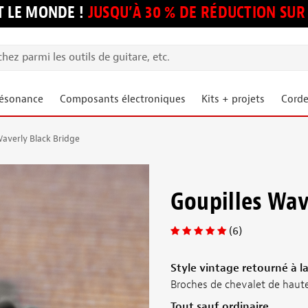
 LE MONDE !
JUSQU’À 30 % DE RÉDUCTION S
résonance
Composants électroniques
Kits + projets
Corde
Waverly Black Bridge
Goupilles Wav
(6)
Style vintage retourné à l
Broches de chevalet de haute 
Tout sauf ordinaire