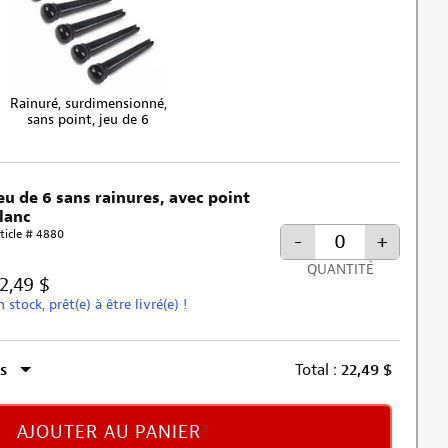
Rainuré, surdimensionné,
sans point, jeu de 6
eu de 6 sans rainures, avec point
lanc
ticle # 4880
-
+
QUANTITÉ
2,49 $
n stock, prêt(e) à être livré(e) !
s
Total :
22,49
$
AJOUTER AU PANIER