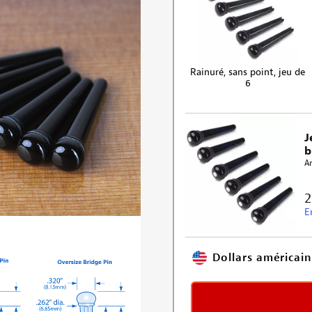
Rainuré, sans point, jeu de
6
J
b
Ar
2
E
Dollars américain