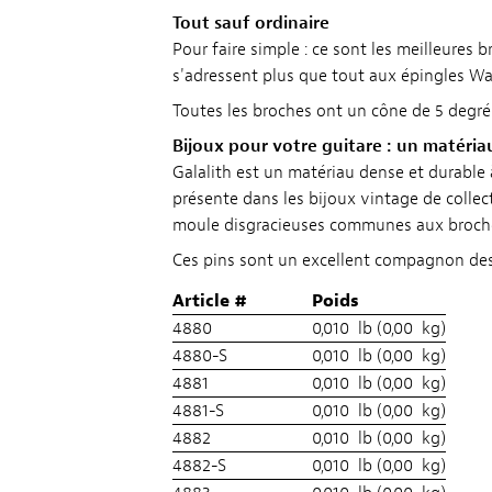
Tout sauf ordinaire
Pour faire simple : ce sont les meilleures
s'adressent plus que tout aux épingles Wa
Toutes les broches ont un cône de 5 degrés
Bijoux pour votre guitare : un matéria
Galalith est un matériau dense et durable 
présente dans les bijoux vintage de collect
moule disgracieuses communes aux broche
Ces pins sont un excellent compagnon de
Article #
Poids
4880
0,010 lb (0,00 kg)
4880-S
0,010 lb (0,00 kg)
4881
0,010 lb (0,00 kg)
4881-S
0,010 lb (0,00 kg)
4882
0,010 lb (0,00 kg)
4882-S
0,010 lb (0,00 kg)