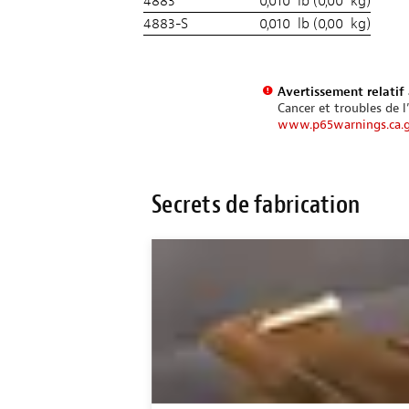
4883
0,010 lb (0,00 kg)
4883-S
0,010 lb (0,00 kg)
Avertissement relatif 
Cancer et troubles de l
www.p65warnings.ca.
Secrets de fabrication