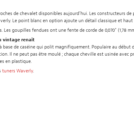
 broches de chevalet disponibles aujourd’hui. Les constructeurs d
verly. Le point blanc en option ajoute un détail classique et hau
. Les goupilles fendues ont une fente de corde de 0,070" (1,78 mm
u vintage renaît
à base de caséine qui polit magnifiquement. Populaire au début du
ion. Il ne peut pas être moulé ; chaque cheville est usinée avec p
s en plastique.
s
tuners Waverly
.