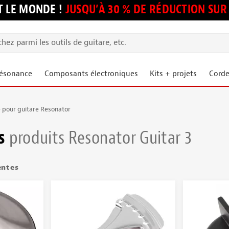
 LE MONDE !
JUSQU’À 30 % DE RÉDUCTION S
résonance
Composants électroniques
Kits + projets
Corde
e pour guitare Resonator
es
produits Resonator Guitar 3
entes