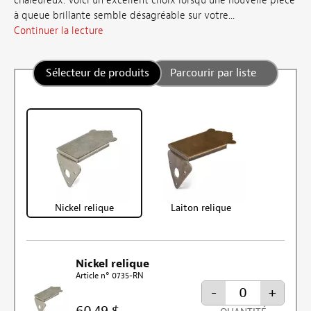
chaleureux. Voici un excellent choix lorsqu’une nouvelle pièce
à queue brillante semble désagréable sur votre...
Continuer la lecture
Sélecteur de produits
Parcourir par liste
Nickel relique
Laiton relique
Nickel relique
Article n° 0735-RN
-
+
60,49 $