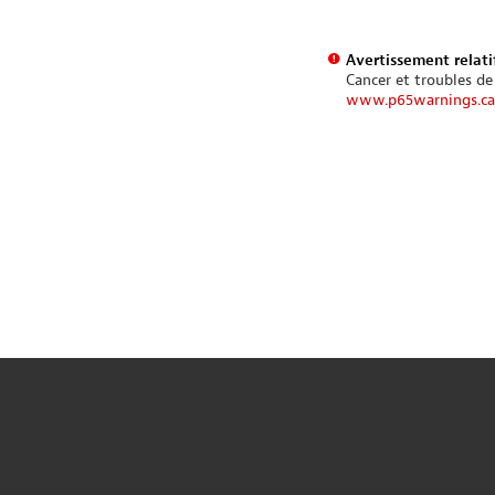
Avertissement relatif
Cancer et troubles de
www.p65warnings.ca