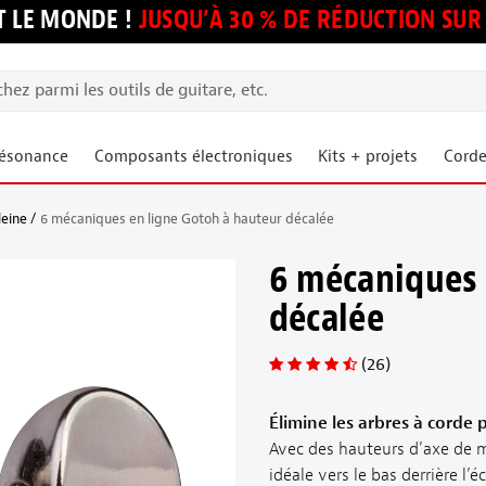
 LE MONDE !
JUSQU’À 30 % DE RÉDUCTION S
résonance
Composants électroniques
Kits + projets
Corde
leine
6 mécaniques en ligne Gotoh à hauteur décalée
6 mécaniques 
décalée
(26)
Élimine les arbres à corde 
Avec des hauteurs d’axe de m
idéale vers le bas derrière l’é