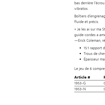
bas derrière l’écrou
vibratos.
Boîtiers d’engrena
fluide et précis.
« Je les ai sur ma 
guide-cordes a amé
—Erick Coleman, ré
15:1 rapport 
Trous de chev
Épaisseur ma
Le jeu de 6 compre
Article #
1953-G
1953-N