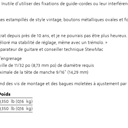
. Inutile d’utiliser des fixations de guide-cordes ou leur interfére
ges estampillés de style vintage, boutons métalliques ovales et
Strat depuis près de 10 ans, et je ne pourrais pas être plus heureux.
lioré ma stabilité de réglage, même avec un trémolo. »
parateur de guitare et conseiller technique StewMac
d’engrenage
ille de 11/32 po (8,73 mm po) de diamètre requis
ximale de la tête de manche 9/16" (14,29 mm)
nd des vis de montage et des bagues moletées à ajustement par 
Poids
0,350 lb (0,16 kg)
0,350 lb (0,16 kg)