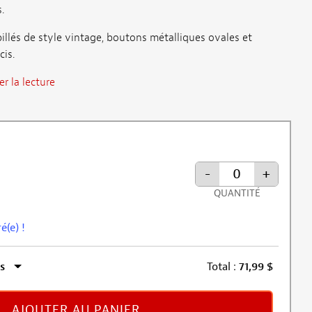
.
illés de style vintage, boutons métalliques ovales et
is.
r la lecture
-
+
QUANTITÉ
é(e) !
s
Total :
71,99
$
AJOUTER AU PANIER