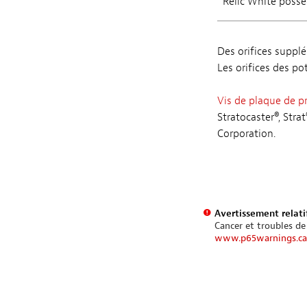
*Relic White poss
Des orifices supplé
Les orifices des po
Vis de plaque de p
Stratocaster®, Str
Corporation.
Avertissement relatif
Cancer et troubles de
www.p65warnings.ca