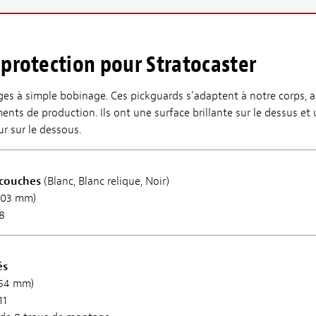
protection pour Stratocaster
es à simple bobinage. Ces pickguards s’adaptent à notre corps, ai
ents de production. Ils ont une surface brillante sur le dessus et 
r sur le dessous.
couches
(Blanc, Blanc relique, Noir)
2,03 mm)
8
és
,54 mm)
11