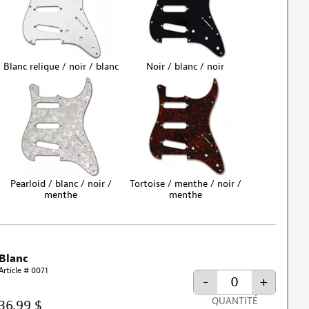
Blanc relique / noir / blanc
Noir / blanc / noir
Pearloid / blanc / noir /
Tortoise / menthe / noir /
menthe
menthe
Blanc
Article # 0071
-
+
QUANTITÉ
36,99 $