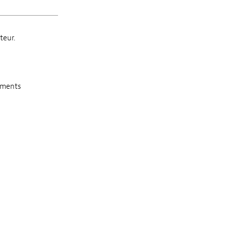
teur.
uments