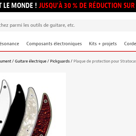
 LE MONDE !
JUSQU’À 30 % DE RÉDUCTION S
résonance
Composants électroniques
Kits + projets
Corde
trument
Guitare électrique
Pickguards
Plaque de protection pour Stratoca