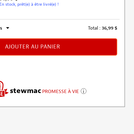
En stock, prêt(e) à être livré(e) !
s
Total :
36,99
$
AJOUTER AU PANIER
stewmac
PROMESSE À VIE