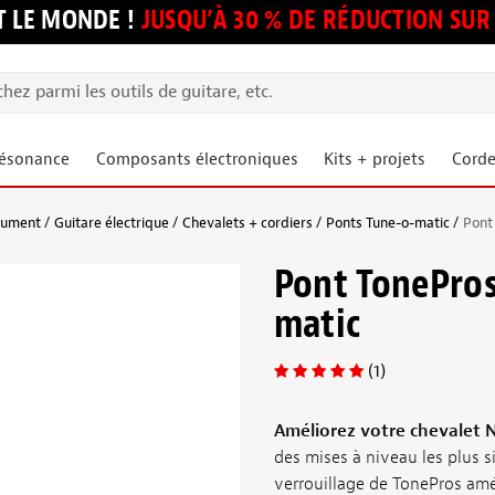
 LE MONDE !
JUSQU’À 30 % DE RÉDUCTION S
résonance
Composants électroniques
Kits + projets
Corde
trument
Guitare électrique
Chevalets + cordiers
Ponts Tune-o-matic
Pont
Pont TonePros
matic
(1)
Améliorez votre chevalet 
des mises à niveau les plus si
verrouillage de TonePros am