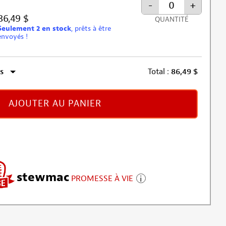
-
+
86,49 $
QUANTITÉ
Seulement 2 en stock
, prêts à être
envoyés !
s
Total :
86,49
$
AJOUTER AU PANIER
stewmac
PROMESSE À VIE