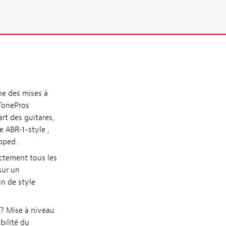
ne des mises à
 TonePros
rt des guitares,
 ABR-1-style ,
pped .
ctement tous les
sur un
in de style
 ? Mise à niveau
bilité du