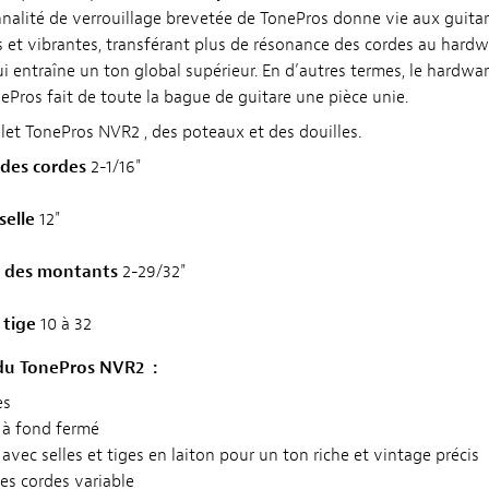
nnalité de verrouillage brevetée de TonePros donne vie aux guitar
 et vibrantes, transférant plus de résonance des cordes au hard
qui entraîne un ton global supérieur. En d’autres termes, le hardwa
ePros fait de toute la bague de guitare une pièce unie.
et TonePros NVR2 , des poteaux et des douilles.
des cordes
2-1/16"
selle
12"
 des montants
2-29/32"
 tige
10 à 32
 du TonePros NVR2 :
es
 à fond fermé
vec selles et tiges en laiton pour un ton riche et vintage précis
es cordes variable