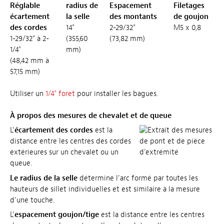
Réglable
radius de
Espacement
Filetages
écartement
la selle
des montants
de goujon
des cordes
14"
2-29/32"
M5 x 0,8
1-29/32" à 2-
(355,60
(73,82 mm)
1/4"
mm)
(48,42 mm à
57,15 mm)
Utiliser un
1/4" foret
pour installer les bagues.
À propos des mesures de chevalet et de queue
L’
écartement des cordes
est la
distance entre les centres des cordes
extérieures sur un chevalet ou un
queue.
Le radius de la selle
détermine l’arc formé par toutes les
hauteurs de sillet individuelles et est similaire à la mesure
d’une touche.
L’
espacement goujon/tige
est la distance entre les centres