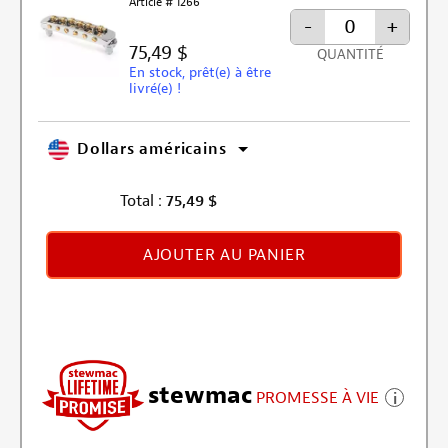
Article # 1266
-
+
75,49 $
QUANTITÉ
En stock, prêt(e) à être
livré(e) !
Dollars américains
Total :
75,49
$
AJOUTER AU PANIER
stewmac
PROMESSE À VIE