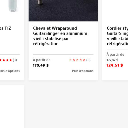
os T1Z
Chevalet Wraparound
Cordier sty
GuitarSlinger en aluminium
GuitarSlin
vieilli stabilisé par
vieilli stab
réfrigération
réfrigérat
À partir de
À partir de
177,87 $
(3)
(0)
124,51 $
170,49 $
lus d’options
Plus d’options