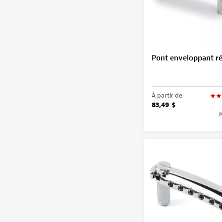
Pont enveloppant ré
À partir de
83,49 $
P