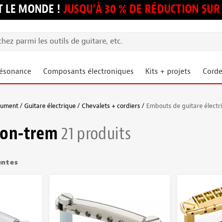
 LE MONDE !
JUSQU’À 30 % DE RÉDUCTION S
résonance
Composants électroniques
Kits + projets
Corde
trument
Guitare électrique
Chevalets + cordiers
Embouts de guitare électr
 non-trem
21 produits
entes