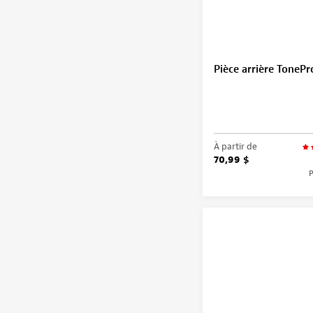
Pièce arrière TonePr
À partir de
70,99 $
P