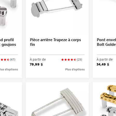
d profil
Pièce arrière Trapeze à corps
Pont enve
c goujons
fin
Bolt Gold
À partir de
À partir de
(47)
(23)
79,99 $
34,49 $
lus d’options
Plus d’options