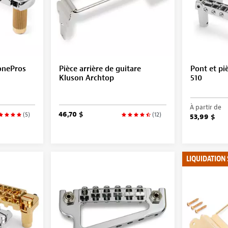
onePros
Pièce arrière de guitare
Pont et pi
Kluson Archtop
510
À partir de
46,70 $
(5)
(12)
53,99 $
LIQUIDATION