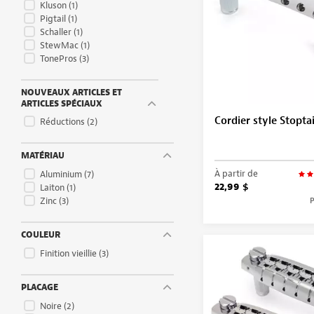
Kluson
(1)
Pigtail
(1)
Schaller
(1)
StewMac
(1)
TonePros
(3)
NOUVEAUX ARTICLES ET
ARTICLES SPÉCIAUX
Cordier style Stopta
Réductions
(2)
MATÉRIAU
À partir de
Aluminium
(7)
22,99 $
Laiton
(1)
Zinc
(3)
P
COULEUR
Finition vieillie
(3)
PLACAGE
Noire
(2)