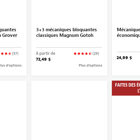
quantes
3+3 mécaniques bloquantes
Mécanique
p Grover
classiques Magnum Gotoh
économiq
À partir de
(57)
(29)
24,99 $
72,49 $
lus d’options
Plus d’options
FAITES DES 
L