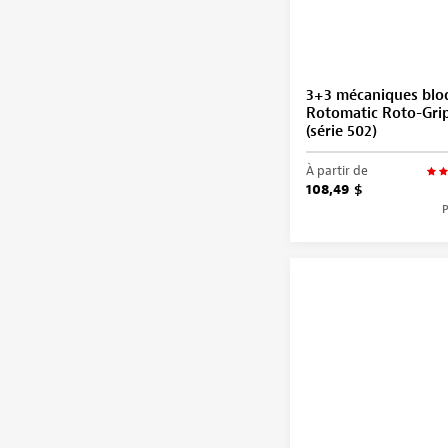
3+3 mécaniques blo
Rotomatic Roto-Gri
(série 502)
À partir de
108,49 $
P