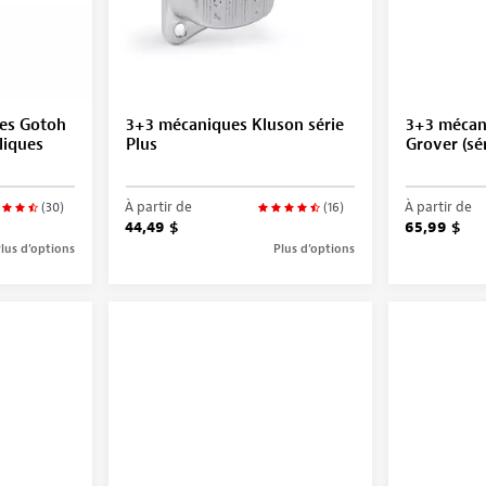
ues Gotoh
3+3 mécaniques Kluson série
3+3 mécan
liques
Plus
Grover (sér
À partir de
À partir de
(30)
(16)
44,49 $
65,99 $
lus d’options
Plus d’options