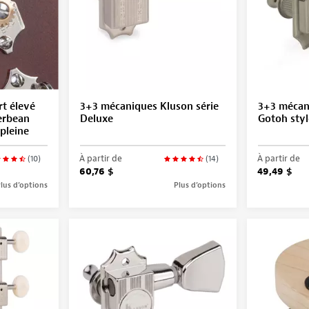
t élevé
3+3 mécaniques Kluson série
3+3 mécan
erbean
Deluxe
Gotoh sty
 pleine
À partir de
À partir de
(10)
(14)
60,76 $
49,49 $
lus d’options
Plus d’options