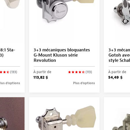
8:1 Sta-
3+3 mécaniques bloquantes
3+3 mécan
3)
G-Mount Kluson série
Gotoh avec
Revolution
style Schal
À partir de
À partir de
(133)
(113)
113,82 $
54,49 $
lus d’options
Plus d’options