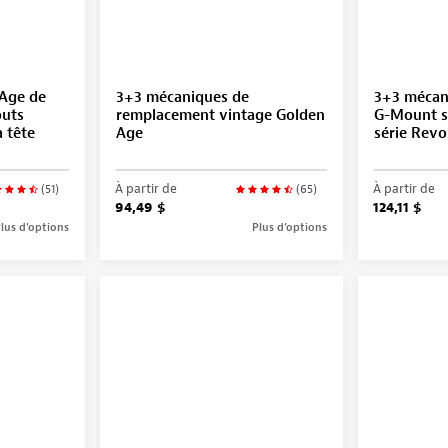
Age de
3+3 mécaniques de
3+3 mécan
outs
remplacement vintage Golden
G-Mount s
à tête
Age
série Revo
À partir de
À partir de
(51)
(65)
94,49 $
124,11 $
lus d’options
Plus d’options