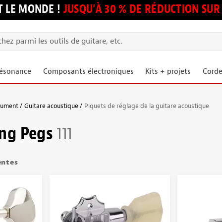
 LE MONDE !
JUSQU’À 30 % DE RÉDUCTION S
résonance
Composants électroniques
Kits + projets
Corde
trument
Guitare acoustique
Piquets de réglage de la guitare acoustique
ing Pegs
111
entes