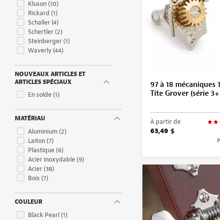
Kluson
(10)
Rickard
(1)
Schaller
(4)
Schertler
(2)
Steinberger
(1)
Waverly
(44)
NOUVEAUX ARTICLES ET
ARTICLES SPÉCIAUX
97 à 18 mécaniques 1
Tite Grover (série 3+
En solde
(1)
MATÉRIAU
À partir de
63,49 $
Aluminium
(2)
Laiton
(7)
P
Plastique
(6)
Acier inoxydable
(9)
Acier
(38)
Bois
(7)
COULEUR
Black Pearl
(1)