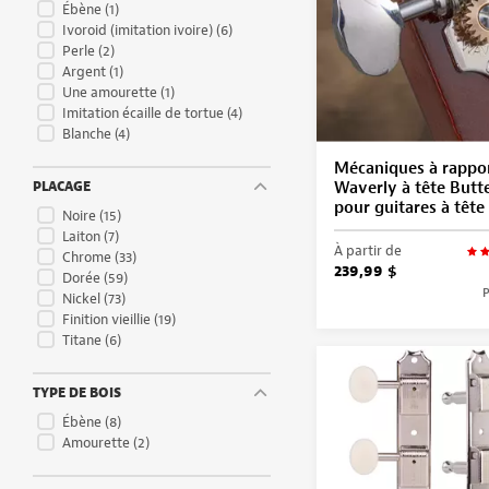
Ébène
(1)
Ivoroid (imitation ivoire)
(6)
Perle
(2)
Argent
(1)
Une
amourette
(1)
Imitation écaille de tortue
(4)
Blanche
(4)
Mécaniques à rappor
Waverly à tête Butt
PLACAGE
pour guitares à tête
Noire
(15)
Laiton
(7)
À partir de
Chrome
(33)
239,99 $
Dorée
(59)
P
Nickel
(73)
Finition vieillie
(19)
Titane
(6)
TYPE DE BOIS
Ébène
(8)
Amourette
(2)