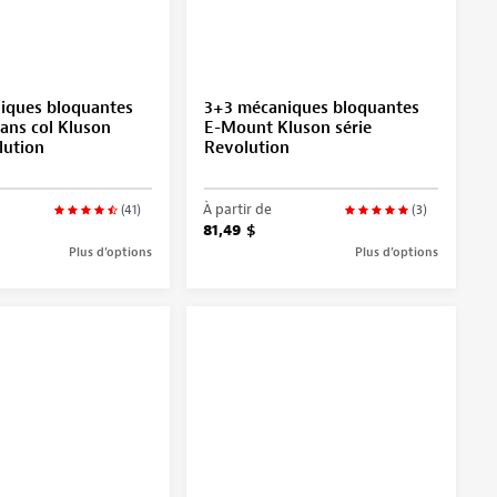
iques bloquantes
3+3 mécaniques bloquantes
ans col Kluson
E-Mount Kluson série
lution
Revolution
À partir de
(41)
(3)
81,49 $
Plus d’options
Plus d’options