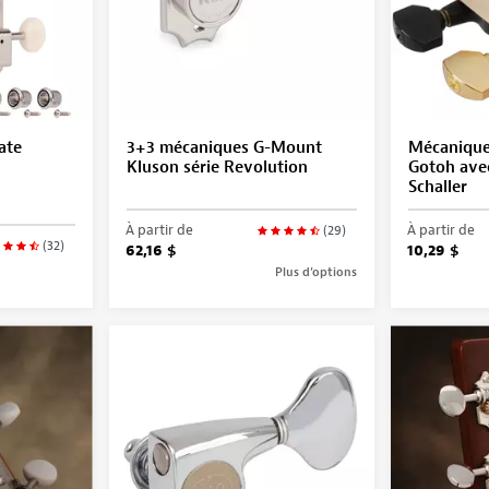
ate
3+3 mécaniques G-Mount
Mécaniques
Kluson série Revolution
Gotoh avec
Schaller
À partir de
À partir de
(29)
(32)
62,16 $
10,29 $
Plus d’options