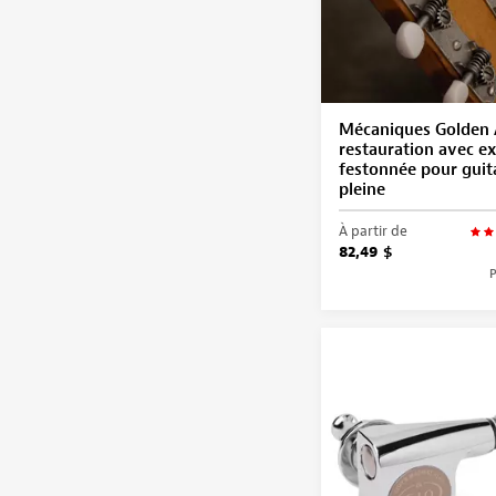
Mécaniques Golden 
restauration avec e
festonnée pour guita
pleine
À partir de
82,49 $
P