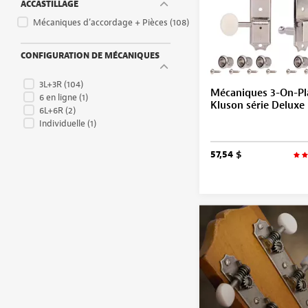
ACCASTILLAGE
Mécaniques d’accordage + Pièces
(108)
CONFIGURATION DE MÉCANIQUES
3L+3R
(104)
Mécaniques 3-On-Pl
6 en ligne
(1)
Kluson série Deluxe
6L+6R
(2)
Individuelle
(1)
57,54 $