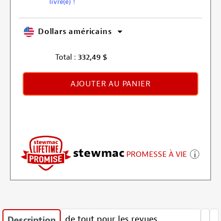
livré(e) !
Dollars américains
Total :
332,49
$
AJOUTER AU PANIER
stewmac
PROMESSE À VIE
de tout pour les revues
Description