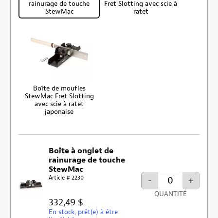
rainurage de touche
Fret Slotting avec scie à
StewMac
ratet
Boîte de moufles
StewMac Fret Slotting
avec scie à ratet
japonaise
Boîte à onglet de
rainurage de touche
StewMac
Article # 2230
-
+
QUANTITÉ
332,49 $
En stock, prêt(e) à être