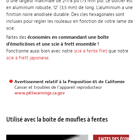
d’une largeur maximale de 2-7/8 po (73 mm po). Le boîtier est
en aluminium robuste, 12" (3,5 mm) de long. L’aluminium a une
finition noire anodisée durable. Des clés hexagonales sont
incluses pour régler les rouleaux en fonction de votre lame de
scie.
Faites des
économies
en commandant une boîte
d’émoticônes et une scie à frett ensemble !
Fonctionne aussi bien avec notre
scie à fente Fret
que notre
scie à frett japonaise
.
Avertissement relatif à la Proposition 65 de Californie
Cancer et troubles de l’appareil reproducteur
www.p65warnings.ca.gov
Utilisé avec la boîte de moufles à fentes
FAITES DES ÉCONOMIE