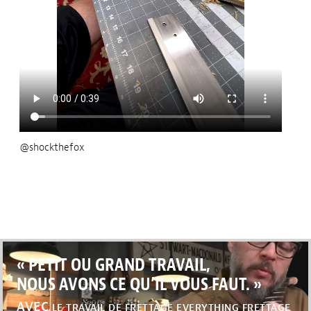
@shockthefox
« PETIT OU GRAND TRAVAIL,
NOUS AVONS CE QU’IL VOUS FAUT. »
AVEC
LE TRAVAIL DE FRETTAGE EVERYTHING FRETTAGE