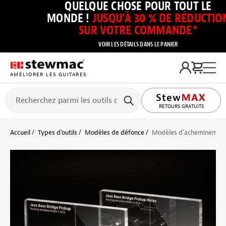
QUELQUE CHOSE POUR TOUT LE
MONDE !
JUSQU’À 30 % DE RÉDUCTIO
SUR VOTRE COMMANDE*
VOIR LES DÉTAILS DANS LE PANIER
AMÉLIORER LES GUITARES
RETOURS GRATUITS
Accueil
Types d’outils
Modèles de défonce
Modèles d’acheminement 