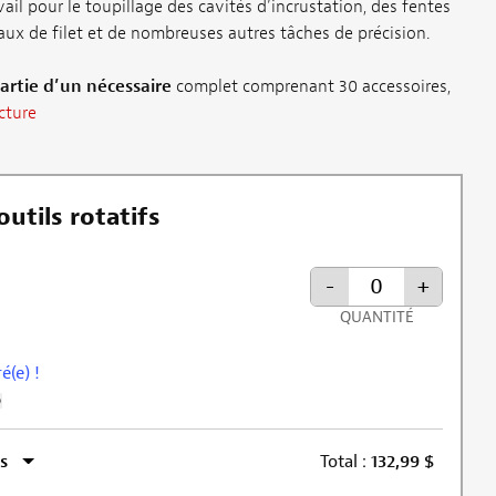
ail pour le toupillage des cavités d’incrustation, des fentes
naux de filet et de nombreuses autres tâches de précision.
artie d’un nécessaire
complet comprenant 30 accessoires,
cture
utils rotatifs
-
+
QUANTITÉ
é(e) !
Plus d’informations sur l’exclusion de la remise
s
Total :
132,99
$