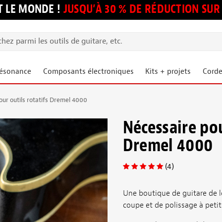
 LE MONDE !
JUSQU’À 30 % DE RÉDUCTION S
résonance
Composants électroniques
Kits + projets
Corde
our outils rotatifs Dremel 4000
Nécessaire pou
Dremel 4000
(4)
Une boutique de guitare de l
coupe et de polissage à petit