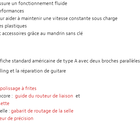
assure un fonctionnement fluide
erformances
r aider à maintenir une vitesse constante sous charge
les plastiques
accessoires grâce au mandrin sans clé
fiche standard américaine de type A avec deux broches parallèles p
ling et la réparation de guitare
polissage à frites
ncore :
guide du routeur de liaison
et
sette
elle :
gabarit de routage de la selle
eur de précision