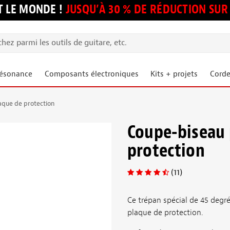
 LE MONDE !
JUSQU’À 30 % DE RÉDUCTION S
résonance
Composants électroniques
Kits + projets
Corde
aque de protection
Coupe-biseau 
protection
(11)
Ce trépan spécial de 45 degr
plaque de protection.