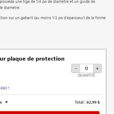
e possède une tige de 1/4 po de diamètre et un guide de
de diamètre.
ion sur un gabarit (au moins 1/2 po d’épaisseur) de la forme
ur plaque de protection
-
+
QUANTITÉ
é(e) !
s
Total :
62,99
$