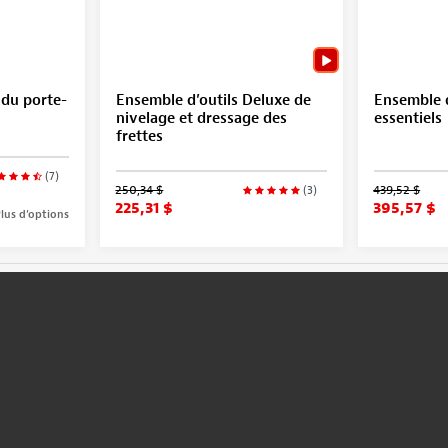
 du porte-
Ensemble d’outils Deluxe de
Ensemble d
nivelage et dressage des
essentiels
frettes
(7)
250,34 $
439,52 $
(3)
225,31 $
395,57 $
lus d’options