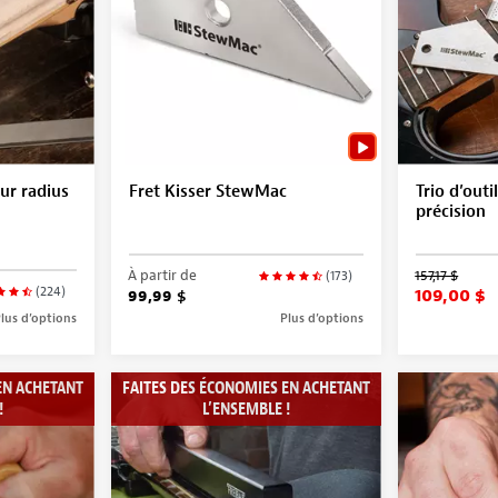
ur radius
Fret Kisser StewMac
Trio d’outi
précision
À partir de
157,17 $
(173)
(224)
109,00 $
99,99 $
lus d’options
Plus d’options
EN ACHETANT
FAITES DES ÉCONOMIES EN ACHETANT
!
L’ENSEMBLE !