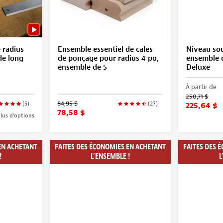
 radius
Ensemble essentiel de cales
Niveau so
de long
de ponçage pour radius 4 po,
ensemble d
ensemble de 5
Deluxe
À partir de
250,71 $
84,95 $
(5)
(27)
225,64 $
78,58 $
lus d’options
EN ACHETANT
FAITES DES ÉCONOMIES EN ACHETANT
FAITES DES 
!
L’ENSEMBLE !
L