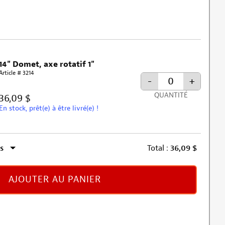
14" Domet, axe rotatif 1"
Article # 3214
-
+
QUANTITÉ
36,09 $
En stock, prêt(e) à être livré(e) !
s
Total :
36,09
$
AJOUTER AU PANIER