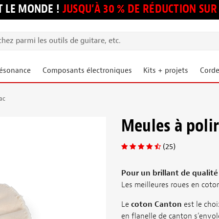
 LE MONDE !
JUSQU’À 30 % DE RÉDUCTION S
résonance
Composants électroniques
Kits + projets
Corde
ac
Meules à poli
(25)
Pour un brillant de qualité
Les meilleures roues en coton
Le
coton Canton
est le choi
en flanelle de canton s’envol