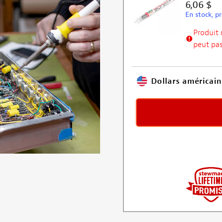
6,06 $
En stock, prê
Produit 
peut pas
Dollars américain