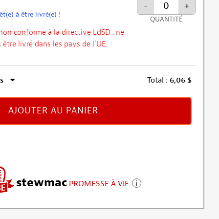
-
+
t(e) à être livré(e) !
QUANTITÉ
non conforme à la directive LdSD : ne
 être livré dans les pays de l’UE.
s
Total :
6,06
$
AJOUTER AU PANIER
stewmac
PROMESSE À VIE