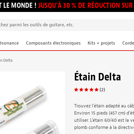
 LE MONDE !
JUSQU’À 30 % DE RÉDUCTION S
résonance
Composants électroniques
Kits + projets
Corde
in Delta
Étain Delta
(2)
Trouvez l’étain adapté au câb
Environ 15 pieds (457 cm) d’ét
utiliser. L’étain 60/40 est la
plomb conforme à la directi