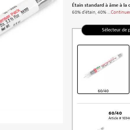
Étain standard à âme à la
60% d’étain, 40% …
Continuer
Sélecteur de 
60/40
60/40
Article # 103