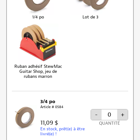
1/4 po
Lot de 3
Ruban adhésif StewMac
Guitar Shop, jeu de
rubans marron
3/4 po
Article # 0584
-
+
11,09 $
QUANTITÉ
En stock, prêt(e) à être
livré(e) !