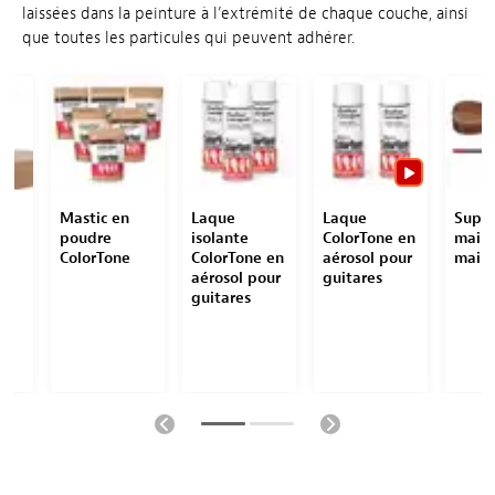
laissées dans la peinture à l’extrémité de chaque couche, ainsi
que toutes les particules qui peuvent adhérer.
Mastic en
Laque
Laque
Supp
poudre
isolante
ColorTone en
maint
nt
ColorTone
ColorTone en
aérosol pour
mains
aérosol pour
guitares
guitares