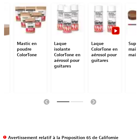
Mastic en
Laque
Laque
Supp
poudre
isolante
ColorTone en
maint
nt
ColorTone
ColorTone en
aérosol pour
mains
aérosol pour
guitares
guitares
Avertissement relatif à la Proposition 65 de Californie