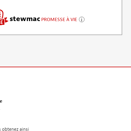
stewmac
PROMESSE À VIE
le
.
s obtenez ainsi