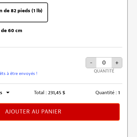
e 82 pieds (1 lb)
 de 60 cm
-
+
QUANTITÉ
rêts à être envoyés !
s
Total :
231,45
$
Quantité :
1
AJOUTER AU PANIER