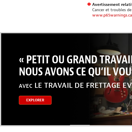
Avertissement relatif
Cancer et troubles de
www.p65warnings.ca
« PETIT OU GRAND TRAVAI
NOUS AVONS CE QU’IL VOUS
LE TRAVAIL DE FRETTAGE E
AVEC
EXPLORER