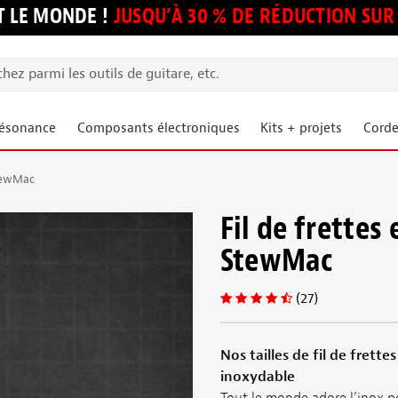
 LE MONDE !
JUSQU’À 30 % DE RÉDUCTION S
résonance
Composants électroniques
Kits + projets
Corde
StewMac
Fil de frettes
StewMac
(27)
Nos tailles de fil de frette
inoxydable
Tout le monde adore l’inox pour