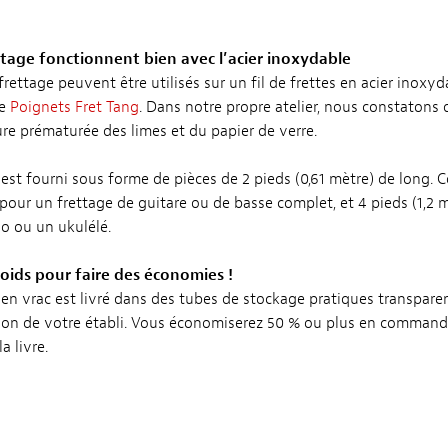
ttage fonctionnent bien avec l’acier inoxydable
frettage peuvent être utilisés sur un fil de frettes en acier inoxyd
re
Poignets Fret Tang
. Dans notre propre atelier, nous constatons q
ure prématurée des limes et du papier de verre.
s est fourni sous forme de pièces de 2 pieds (0,61 mètre) de long
 pour un frettage de guitare ou de basse complet, et 4 pieds (1,2 
o ou un ukulélé.
ds pour faire des économies !
s en vrac est livré dans des tubes de stockage pratiques transparen
sation de votre établi. Vous économiserez 50 % ou plus en command
a livre.