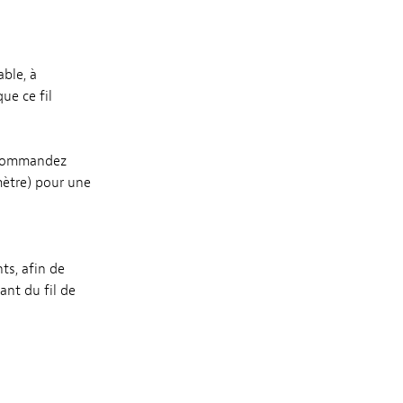
able, à
ue ce fil
. Commandez
mètre) pour une
ts, afin de
ant du fil de