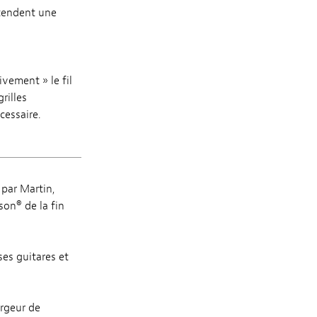
ntendent une
ivement » le fil
rilles
cessaire.
 par Martin,
son® de la fin
ses guitares et
argeur de