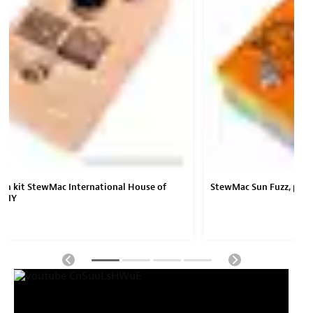
 en kit StewMac International House of
StewMac Sun Fuzz, pédal
 DIY