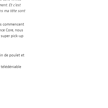
ent. Et c’est
ns ma tête sont
ons commencent
ence Core, nous
s super pick-up
in de poulet et
 télédéniable