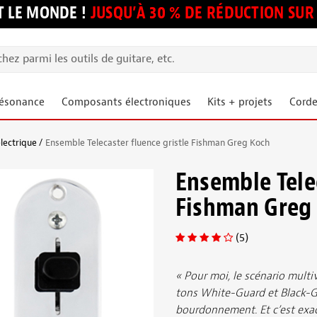
 LE MONDE !
JUSQU’À 30 % DE RÉDUCTION S
résonance
Composants électroniques
Kits + projets
Corde
lectrique
Ensemble Telecaster fluence gristle Fishman Greg Koch
Ensemble Telec
Fishman Greg
(5)
« Pour moi, le scénario mult
tons White-Guard et Black-Gu
bourdonnement. Et c’est exa