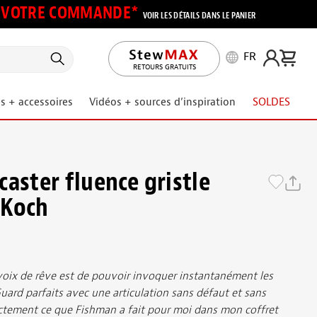
UR VOTRE COMMANDE*
VOIR LES DÉTAILS DANS LE PANIER
FR
RETOURS GRATUITS
s + accessoires
Vidéos + sources d’inspiration
SOLDES
aster fluence gristle
 Koch
ivoix de rêve est de pouvoir invoquer instantanément les
ard parfaits avec une articulation sans défaut et sans
ctement ce que Fishman a fait pour moi dans mon coffret