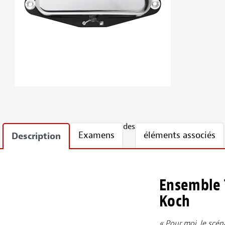
des
Examens
éléments associés
Description
Ensemble T
Koch
« Pour moi, le scé