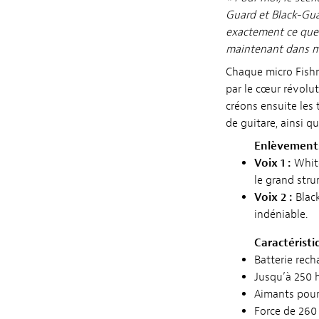
Guard et Black-Gua
exactement ce que 
maintenant dans ma 
Chaque micro Fishm
par le cœur révolut
créons ensuite les 
de guitare, ainsi q
Enlèvements
Voix 1 :
White
le grand stru
Voix 2 :
Black
indéniable.
Caractéristi
Batterie rech
Jusqu’à 250 
Aimants pour 
Force de 260