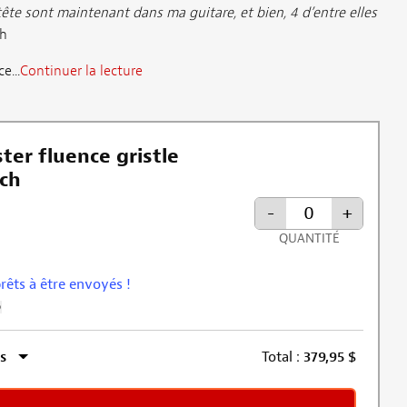
ête sont maintenant dans ma guitare, et bien, 4 d’entre elles
h
e...
Continuer la lecture
ter fluence gristle
ch
-
+
QUANTITÉ
prêts à être envoyés !
Plus d’informations sur l’exclusion de la remise
s
Total :
379,95
$