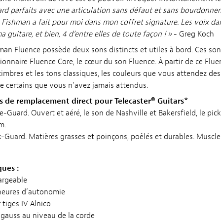
rd parfaits avec une articulation sans défaut et sans bourdonnem
Fishman a fait pour moi dans mon coffret signature. Les voix da
guitare, et bien, 4 d’entre elles de toute façon ! »
- Greg Koch
an Fluence possède deux sons distincts et utiles à bord. Ces s
ionnaire Fluence Core, le cœur du son Fluence. À partir de ce Flu
timbres et les tons classiques, les couleurs que vous attendez de
ue certains que vous n’avez jamais attendus.
 de remplacement direct pour Telecaster® Guitars*
-Guard. Ouvert et aéré, le son de Nashville et Bakersfield, le pick
m.
-Guard. Matières grasses et poinçons, poêlés et durables. Muscle
ques :
argeable
heures d’autonomie
tiges IV Alnico
 gauss au niveau de la corde