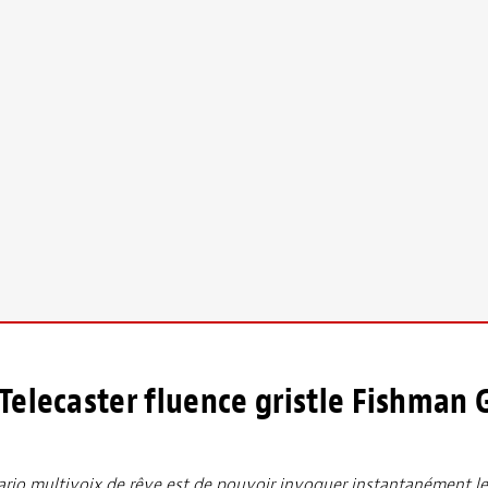
elecaster fluence gristle Fishman 
nario multivoix de rêve est de pouvoir invoquer instantanément l