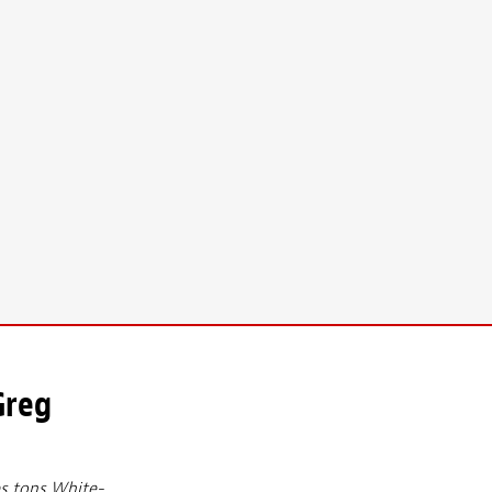
Greg
es tons White-